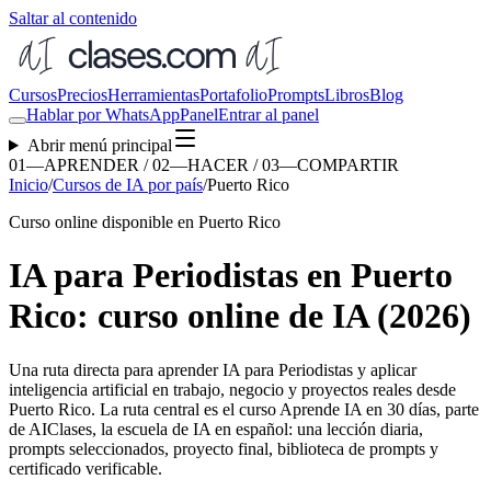
Saltar al contenido
Cursos
Precios
Herramientas
Portafolio
Prompts
Libros
Blog
Hablar por WhatsApp
Panel
Entrar al panel
Abrir menú principal
01—APRENDER / 02—HACER / 03—COMPARTIR
Inicio
/
Cursos de IA por país
/
Puerto Rico
Curso online disponible en Puerto Rico
IA para Periodistas en Puerto
Rico: curso online de IA (2026)
Una ruta directa para aprender
IA para Periodistas
y aplicar
inteligencia artificial en trabajo, negocio y proyectos reales desde
Puerto Rico
. La ruta central es el curso Aprende IA en 30 días, parte
de AIClases, la escuela de IA en español: una lección diaria,
prompts seleccionados, proyecto final, biblioteca de prompts y
certificado verificable.