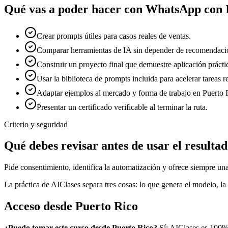
Qué vas a poder hacer con
WhatsApp con 
Crear prompts útiles para casos reales de ventas.
Comparar herramientas de IA sin depender de recomendacio
Construir un proyecto final que demuestre aplicación prácti
Usar la biblioteca de prompts incluida para acelerar tareas re
Adaptar ejemplos al mercado y forma de trabajo en Puerto 
Presentar un certificado verificable al terminar la ruta.
Criterio y seguridad
Qué debes revisar antes de usar el resulta
Pide consentimiento, identifica la automatización y ofrece siempre una
La práctica de AIClases separa tres cosas: lo que genera el modelo, la 
Acceso desde
Puerto Rico
¿Puedo tomar este curso desde
Puerto Rico
?
Sí: AIClases es 100%