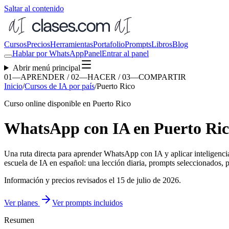
Saltar al contenido
Cursos
Precios
Herramientas
Portafolio
Prompts
Libros
Blog
Hablar por WhatsApp
Panel
Entrar al panel
Abrir menú principal
01—APRENDER / 02—HACER / 03—COMPARTIR
Inicio
/
Cursos de IA por país
/
Puerto Rico
Curso online disponible en Puerto Rico
WhatsApp con IA en Puerto Rico
Una ruta directa para aprender
WhatsApp con IA
y aplicar inteligenci
escuela de IA en español: una lección diaria, prompts seleccionados, pr
Información y precios revisados el
15 de julio de 2026
.
Ver planes
Ver prompts incluidos
Resumen