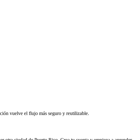
ción vuelve el flujo más seguro y reutilizable.
er otra ciudad de
Puerto Rico
. Crea tu cuenta y empieza a aprender