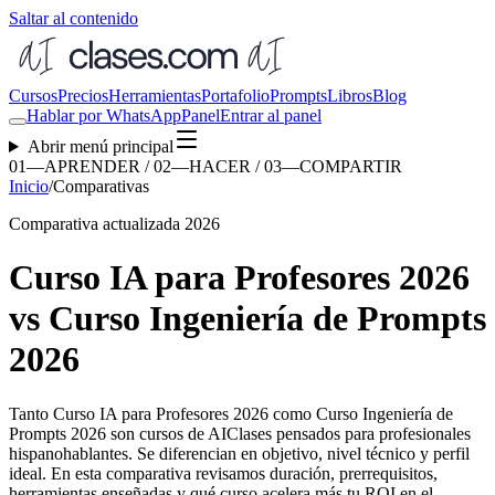
Saltar al contenido
Cursos
Precios
Herramientas
Portafolio
Prompts
Libros
Blog
Hablar por WhatsApp
Panel
Entrar al panel
Abrir menú principal
01—APRENDER / 02—HACER / 03—COMPARTIR
Inicio
/
Comparativas
Comparativa actualizada 2026
Curso IA para Profesores 2026
vs Curso Ingeniería de Prompts
2026
Tanto Curso IA para Profesores 2026 como Curso Ingeniería de
Prompts 2026 son cursos de AIClases pensados para profesionales
hispanohablantes. Se diferencian en objetivo, nivel técnico y perfil
ideal. En esta comparativa revisamos duración, prerrequisitos,
herramientas enseñadas y qué curso acelera más tu ROI en el