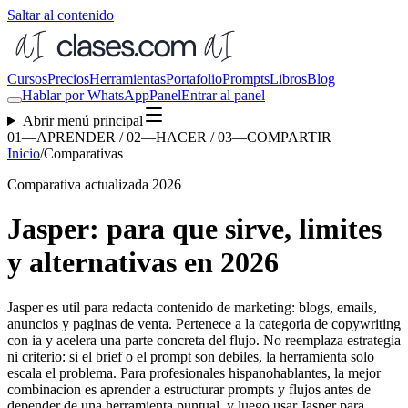
Saltar al contenido
Cursos
Precios
Herramientas
Portafolio
Prompts
Libros
Blog
Hablar por WhatsApp
Panel
Entrar al panel
Abrir menú principal
01—APRENDER / 02—HACER / 03—COMPARTIR
Inicio
/
Comparativas
Comparativa actualizada 2026
Jasper: para que sirve, limites
y alternativas en 2026
Jasper es util para redacta contenido de marketing: blogs, emails,
anuncios y paginas de venta. Pertenece a la categoria de copywriting
con ia y acelera una parte concreta del flujo. No reemplaza estrategia
ni criterio: si el brief o el prompt son debiles, la herramienta solo
escala el problema. Para profesionales hispanohablantes, la mejor
combinacion es aprender a estructurar prompts y flujos antes de
depender de una herramienta puntual, y luego usar Jasper para