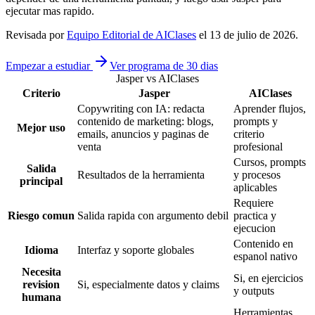
ejecutar mas rapido.
Revisada por
Equipo Editorial de AIClases
el
13 de julio de 2026
.
Empezar a estudiar
Ver programa de 30 dias
Jasper vs AIClases
Criterio
Jasper
AIClases
Copywriting con IA: redacta
Aprender flujos,
contenido de marketing: blogs,
prompts y
Mejor uso
emails, anuncios y paginas de
criterio
venta
profesional
Cursos, prompts
Salida
Resultados de la herramienta
y procesos
principal
aplicables
Requiere
Riesgo comun
Salida rapida con argumento debil
practica y
ejecucion
Contenido en
Idioma
Interfaz y soporte globales
espanol nativo
Necesita
Si, en ejercicios
revision
Si, especialmente datos y claims
y outputs
humana
Herramientas