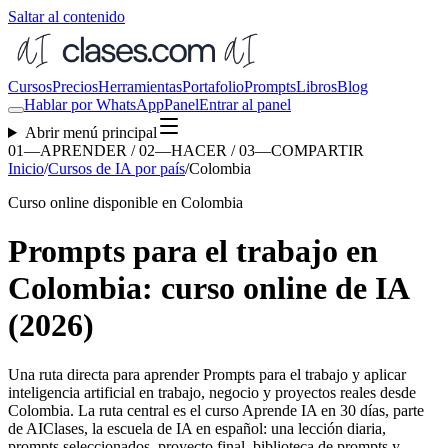
Saltar al contenido
Cursos
Precios
Herramientas
Portafolio
Prompts
Libros
Blog
Hablar por WhatsApp
Panel
Entrar al panel
Abrir menú principal
01—APRENDER / 02—HACER / 03—COMPARTIR
Inicio
/
Cursos de IA por país
/
Colombia
Curso online disponible en Colombia
Prompts para el trabajo en
Colombia: curso online de IA
(2026)
Una ruta directa para aprender
Prompts para el trabajo
y aplicar
inteligencia artificial en trabajo, negocio y proyectos reales desde
Colombia
. La ruta central es el curso Aprende IA en 30 días, parte
de AIClases, la escuela de IA en español: una lección diaria,
prompts seleccionados, proyecto final, biblioteca de prompts y