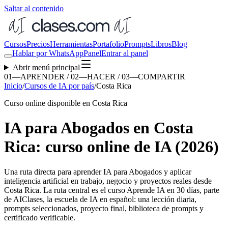
Saltar al contenido
Cursos
Precios
Herramientas
Portafolio
Prompts
Libros
Blog
Hablar por WhatsApp
Panel
Entrar al panel
Abrir menú principal
01—APRENDER / 02—HACER / 03—COMPARTIR
Inicio
/
Cursos de IA por país
/
Costa Rica
Curso online disponible en Costa Rica
IA para Abogados en Costa
Rica: curso online de IA (2026)
Una ruta directa para aprender
IA para Abogados
y aplicar
inteligencia artificial en trabajo, negocio y proyectos reales desde
Costa Rica
. La ruta central es el curso Aprende IA en 30 días, parte
de AIClases, la escuela de IA en español: una lección diaria,
prompts seleccionados, proyecto final, biblioteca de prompts y
certificado verificable.