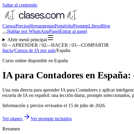
Saltar al contenido
Cursos
Precios
Herramientas
Portafolio
Prompts
Libros
Blog
Hablar por WhatsApp
Panel
Entrar al panel
Abrir menú principal
01—APRENDER / 02—HACER / 03—COMPARTIR
Inicio
/
Cursos de IA por país
/
España
Curso online disponible en España
IA para Contadores en España: c
Una ruta directa para aprender
IA para Contadores
y aplicar inteligenc
escuela de IA en español: una lección diaria, prompts seleccionados, pr
Información y precios revisados el
15 de julio de 2026
.
Ver planes
Ver prompts incluidos
Resumen