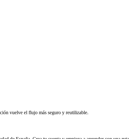
ción vuelve el flujo más seguro y reutilizable.
iudad de
España
. Crea tu cuenta y empieza a aprender con una ruta