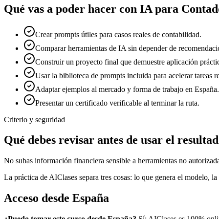
Qué vas a poder hacer con
IA para Contad
Crear prompts útiles para casos reales de contabilidad.
Comparar herramientas de IA sin depender de recomendacio
Construir un proyecto final que demuestre aplicación prácti
Usar la biblioteca de prompts incluida para acelerar tareas re
Adaptar ejemplos al mercado y forma de trabajo en España.
Presentar un certificado verificable al terminar la ruta.
Criterio y seguridad
Qué debes revisar antes de usar el resulta
No subas información financiera sensible a herramientas no autorizadas
La práctica de AIClases separa tres cosas: lo que genera el modelo, la 
Acceso desde
España
¿Puedo tomar este curso desde
España
?
Sí: AIClases es 100% onli