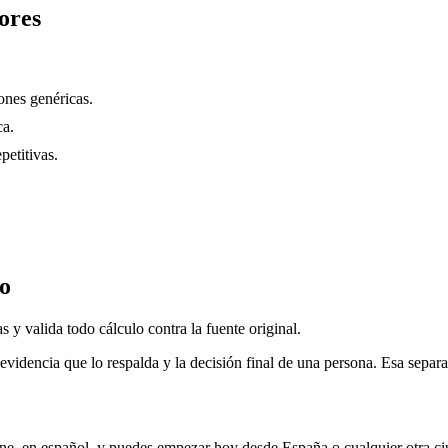
ores
nes genéricas.
ca.
petitivas.
do
 y valida todo cálculo contra la fuente original.
evidencia que lo respalda y la decisión final de una persona. Esa separa
ne, en español, y puedes empezar hoy desde
España
o cualquier otra c