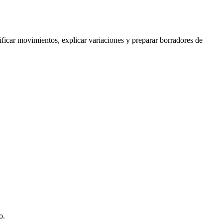
sificar movimientos
,
explicar variaciones
y
preparar borradores de
o.