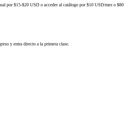
dual por
$15-$20
USD o acceder al catálogo por
$10
USD/mes o
$80
reso y entra directo a la primera clase.