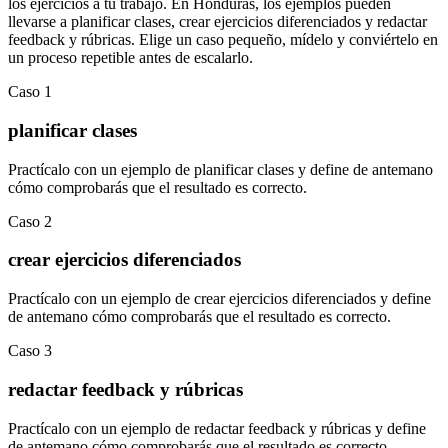
los ejercicios a tu trabajo. En
Honduras
, los ejemplos pueden
llevarse a
planificar clases
,
crear ejercicios diferenciados
y
redactar
feedback y rúbricas
.
Elige un caso pequeño, mídelo y conviértelo en
un proceso repetible antes de escalarlo.
Caso
1
planificar clases
Practícalo con un ejemplo de
planificar clases
y define de antemano
cómo comprobarás que el resultado es correcto.
Caso
2
crear ejercicios diferenciados
Practícalo con un ejemplo de
crear ejercicios diferenciados
y define
de antemano cómo comprobarás que el resultado es correcto.
Caso
3
redactar feedback y rúbricas
Practícalo con un ejemplo de
redactar feedback y rúbricas
y define
de antemano cómo comprobarás que el resultado es correcto.