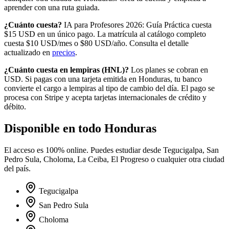
aprender con una ruta guiada.
¿Cuánto cuesta?
IA para Profesores 2026: Guía Práctica cuesta
$15 USD en un único pago.
La matrícula al catálogo completo
cuesta
$10
USD/mes o
$80
USD/año. Consulta el detalle
actualizado en
precios
.
¿Cuánto cuesta en
lempiras
(
HNL
)?
Los planes se cobran en
USD. Si pagas con una tarjeta emitida en
Honduras
, tu banco
convierte el cargo a
lempiras
al tipo de cambio del día. El pago se
procesa con Stripe y acepta tarjetas internacionales de crédito y
débito.
Disponible en todo
Honduras
El acceso es 100% online. Puedes estudiar desde
Tegucigalpa, San
Pedro Sula, Choloma, La Ceiba, El Progreso
o cualquier otra ciudad
del país.
Tegucigalpa
San Pedro Sula
Choloma