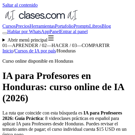
Saltar al contenido
Cursos
Precios
Herramientas
Portafolio
Prompts
Libros
Blog
Hablar por WhatsApp
Panel
Entrar al panel
Abrir menú principal
01—APRENDER / 02—HACER / 03—COMPARTIR
Inicio
/
Cursos de IA por país
/
Honduras
Curso online disponible en Honduras
IA para Profesores en
Honduras: curso online de IA
(2026)
La ruta que coincide con esta búsqueda es
IA para Profesores
2026: Guía Práctica
:
8
videoclases prácticas en español para
aplicar
IA para Profesores
desde
Honduras
. Puedes revisar el
temario antes de pagar; el curso individual cuesta
$15
USD en un
único pago.