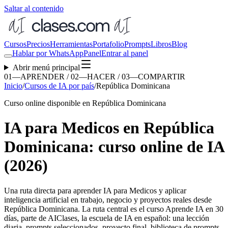
Saltar al contenido
Cursos
Precios
Herramientas
Portafolio
Prompts
Libros
Blog
Hablar por WhatsApp
Panel
Entrar al panel
Abrir menú principal
01—APRENDER / 02—HACER / 03—COMPARTIR
Inicio
/
Cursos de IA por país
/
República Dominicana
Curso online disponible en República Dominicana
IA para Medicos en República
Dominicana: curso online de IA
(2026)
Una ruta directa para aprender
IA para Medicos
y aplicar
inteligencia artificial en trabajo, negocio y proyectos reales desde
República Dominicana
. La ruta central es el curso Aprende IA en 30
días, parte de AIClases, la escuela de IA en español: una lección
diaria, prompts seleccionados, proyecto final, biblioteca de prompts