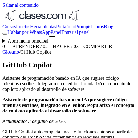
Saltar al contenido
Cursos
Precios
Herramientas
Portafolio
Prompts
Libros
Blog
Hablar por WhatsApp
Panel
Entrar al panel
Abrir menú principal
01—APRENDER / 02—HACER / 03—COMPARTIR
Glosario
/
GitHub Copilot
GitHub Copilot
Asistente de programación basado en IA que sugiere código
mientras escribes, integrado en el editor. Popularizó el concepto de
copiloto aplicado al desarrollo de software.
Asistente de programación basado en IA que sugiere código
mientras escribes, integrado en el editor. Popularizó el concepto
de copiloto aplicado al desarrollo de software.
Actualizado: 3 de junio de 2026.
GitHub Copilot autocompleta líneas y funciones enteras a partir del
contexto del archivo y de comentarios en lenguaje natural,