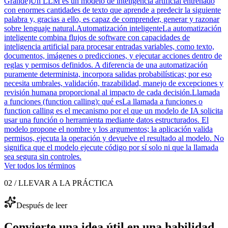
Grande)
Un LLM es un modelo de inteligencia artificial entrenado
con enormes cantidades de texto que aprende a predecir la siguiente
palabra y, gracias a ello, es capaz de comprender, generar y razonar
sobre lenguaje natural.
Automatización inteligente
La automatización
inteligente combina flujos de software con capacidades de
inteligencia artificial para procesar entradas variables, como texto,
documentos, imágenes o predicciones, y ejecutar acciones dentro de
reglas y permisos definidos. A diferencia de una automatización
puramente determinista, incorpora salidas probabilísticas; por eso
necesita umbrales, validación, trazabilidad, manejo de excepciones y
revisión humana proporcional al impacto de cada decisión.
Llamada
a funciones (function calling): qué es
La llamada a funciones o
function calling es el mecanismo por el que un modelo de IA solicita
usar una función o herramienta mediante datos estructurados. El
modelo propone el nombre y los argumentos; la aplicación valida
permisos, ejecuta la operación y devuelve el resultado al modelo. No
significa que el modelo ejecute código por sí solo ni que la llamada
sea segura sin controles.
Ver todos los términos
02 / LLEVAR A LA PRÁCTICA
Después de leer
Convierte una idea útil en una habilidad