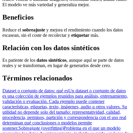
El modelo ve más variedad y generaliza mejor.
Beneficios
Reduce el
sobreajuste
y mejora el rendimiento cuando los datos
escasean, sin el coste de recolectar y
etiquetar
más.
Relación con los datos sintéticos
Es pariente de los
datos sintéticos
, aunque aquí se parte de datos
reales y se transforman, en lugar de generarlos desde cero.
Términos relacionados
Dataset o conjunto de datos: qué es
Un dataset o conjunto de datos
es una colección de ejemplos reunidos para análisis, entrenamiento,
validación o evaluación. Cada ejemplo puede contener
características, etiquetas, texto, imágenes, audio u otros valores. Su
utilidad no depende solo del tamaño: representatividad, calidad,
procedencia, permisos, partición y correspondencia con el uso real
determinan qué conclusiones o modelos permite
sostener.
Sobreajuste (overfitting)
Problema en el que un modelo