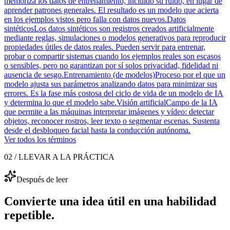
memoriza los datos de entrenamiento, incluido su ruido, en lugar de
aprender patrones generales. El resultado es un modelo que acierta
en los ejemplos vistos pero falla con datos nuevos.
Datos
sintéticos
Los datos sintéticos son registros creados artificialmente
mediante reglas, simulaciones o modelos generativos para reproducir
propiedades útiles de datos reales. Pueden servir para entrenar,
probar o compartir sistemas cuando los ejemplos reales son escasos
o sensibles, pero no garantizan por sí solos privacidad, fidelidad ni
ausencia de sesgo.
Entrenamiento (de modelos)
Proceso por el que un
modelo ajusta sus parámetros analizando datos para minimizar sus
errores. Es la fase más costosa del ciclo de vida de un modelo de IA
y determina lo que el modelo sabe.
Visión artificial
Campo de la IA
que permite a las máquinas interpretar imágenes y vídeo: detectar
objetos, reconocer rostros, leer texto o segmentar escenas. Sustenta
desde el desbloqueo facial hasta la conducción autónoma.
Ver todos los términos
02 / LLEVAR A LA PRÁCTICA
Después de leer
Convierte una idea útil en una habilidad
repetible.