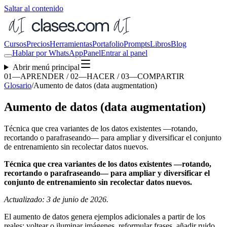
Saltar al contenido
Cursos
Precios
Herramientas
Portafolio
Prompts
Libros
Blog
Hablar por WhatsApp
Panel
Entrar al panel
Abrir menú principal
01—APRENDER / 02—HACER / 03—COMPARTIR
Glosario
/
Aumento de datos (data augmentation)
Aumento de datos (data augmentation)
Técnica que crea variantes de los datos existentes —rotando,
recortando o parafraseando— para ampliar y diversificar el conjunto
de entrenamiento sin recolectar datos nuevos.
Técnica que crea variantes de los datos existentes —rotando,
recortando o parafraseando— para ampliar y diversificar el
conjunto de entrenamiento sin recolectar datos nuevos.
Actualizado: 3 de junio de 2026.
El aumento de datos genera ejemplos adicionales a partir de los
reales: voltear o iluminar imágenes, reformular frases, añadir ruido.