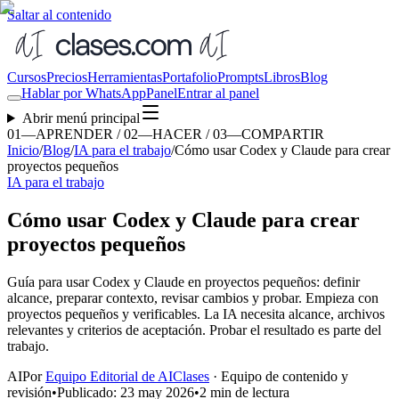
Saltar al contenido
Cursos
Precios
Herramientas
Portafolio
Prompts
Libros
Blog
Hablar por WhatsApp
Panel
Entrar al panel
Abrir menú principal
01—APRENDER / 02—HACER / 03—COMPARTIR
Inicio
/
Blog
/
IA para el trabajo
/
Cómo usar Codex y Claude para crear
proyectos pequeños
IA para el trabajo
Cómo usar Codex y Claude para crear
proyectos pequeños
Guía para usar Codex y Claude en proyectos pequeños: definir
alcance, preparar contexto, revisar cambios y probar. Empieza con
proyectos pequeños y verificables. La IA necesita alcance, archivos
relevantes y criterios de aceptación. Probar el resultado es parte del
trabajo.
AI
Por
Equipo Editorial de AIClases
·
Equipo de contenido y
revisión
•
Publicado:
23 may 2026
•
2 min de lectura