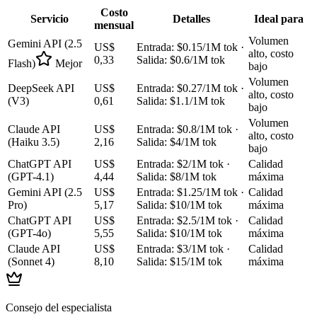
Costo
Servicio
Detalles
Ideal para
mensual
Volumen
Gemini API (2.5
US$
Entrada: $0.15/1M tok ·
alto, costo
0,33
Salida: $0.6/1M tok
Flash)
Mejor
bajo
Volumen
DeepSeek API
US$
Entrada: $0.27/1M tok ·
alto, costo
(V3)
0,61
Salida: $1.1/1M tok
bajo
Volumen
Claude API
US$
Entrada: $0.8/1M tok ·
alto, costo
(Haiku 3.5)
2,16
Salida: $4/1M tok
bajo
ChatGPT API
US$
Entrada: $2/1M tok ·
Calidad
(GPT-4.1)
4,44
Salida: $8/1M tok
máxima
Gemini API (2.5
US$
Entrada: $1.25/1M tok ·
Calidad
Pro)
5,17
Salida: $10/1M tok
máxima
ChatGPT API
US$
Entrada: $2.5/1M tok ·
Calidad
(GPT-4o)
5,55
Salida: $10/1M tok
máxima
Claude API
US$
Entrada: $3/1M tok ·
Calidad
(Sonnet 4)
8,10
Salida: $15/1M tok
máxima
Consejo del especialista