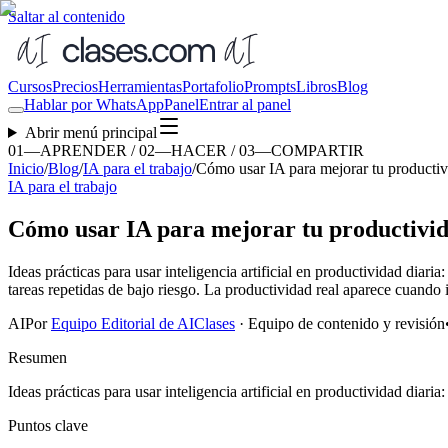
Saltar al contenido
Cursos
Precios
Herramientas
Portafolio
Prompts
Libros
Blog
Hablar por WhatsApp
Panel
Entrar al panel
Abrir menú principal
01—APRENDER / 02—HACER / 03—COMPARTIR
Inicio
/
Blog
/
IA para el trabajo
/
Cómo usar IA para mejorar tu productiv
IA para el trabajo
Cómo usar IA para mejorar tu productivid
Ideas prácticas para usar inteligencia artificial en productividad dia
tareas repetidas de bajo riesgo. La productividad real aparece cuando i
AI
Por
Equipo Editorial de AIClases
·
Equipo de contenido y revisión
Resumen
Ideas prácticas para usar inteligencia artificial en productividad diari
Puntos clave