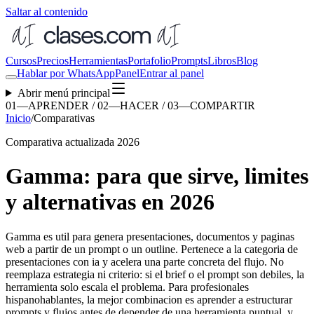
Saltar al contenido
Cursos
Precios
Herramientas
Portafolio
Prompts
Libros
Blog
Hablar por WhatsApp
Panel
Entrar al panel
Abrir menú principal
01—APRENDER / 02—HACER / 03—COMPARTIR
Inicio
/
Comparativas
Comparativa actualizada 2026
Gamma: para que sirve, limites
y alternativas en 2026
Gamma es util para genera presentaciones, documentos y paginas
web a partir de un prompt o un outline. Pertenece a la categoria de
presentaciones con ia y acelera una parte concreta del flujo. No
reemplaza estrategia ni criterio: si el brief o el prompt son debiles, la
herramienta solo escala el problema. Para profesionales
hispanohablantes, la mejor combinacion es aprender a estructurar
prompts y flujos antes de depender de una herramienta puntual, y