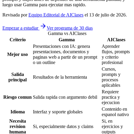
luego usar Gamma para ejecutar mas rapido.
Revisada por
Equipo Editorial de AIClases
el
13 de julio de 2026
.
Empezar a estudiar
Ver programa de 30 dias
Gamma vs AIClases
Criterio
Gamma
AIClases
Presentaciones con IA: genera
Aprender
presentaciones, documentos y
flujos, prompts
Mejor uso
paginas web a partir de un prompt
y criterio
o un outline
profesional
Cursos,
Salida
prompts y
Resultados de la herramienta
principal
procesos
aplicables
Requiere
Riesgo comun
Salida rapida con argumento debil
practica y
ejecucion
Contenido en
Idioma
Interfaz y soporte globales
espanol nativo
Necesita
Si, en
revision
Si, especialmente datos y claims
ejercicios y
humana
outputs