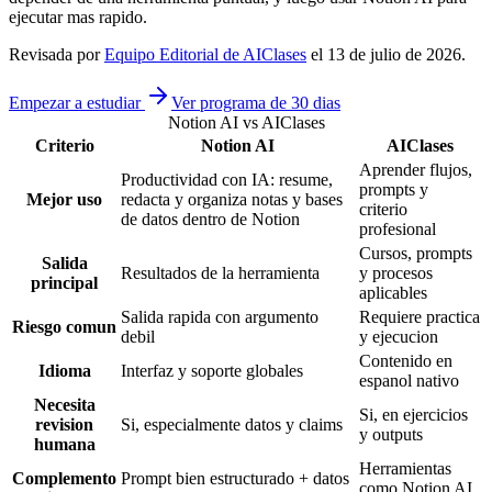
ejecutar mas rapido.
Revisada por
Equipo Editorial de AIClases
el
13 de julio de 2026
.
Empezar a estudiar
Ver programa de 30 dias
Notion AI vs AIClases
Criterio
Notion AI
AIClases
Aprender flujos,
Productividad con IA: resume,
prompts y
Mejor uso
redacta y organiza notas y bases
criterio
de datos dentro de Notion
profesional
Cursos, prompts
Salida
Resultados de la herramienta
y procesos
principal
aplicables
Salida rapida con argumento
Requiere practica
Riesgo comun
debil
y ejecucion
Contenido en
Idioma
Interfaz y soporte globales
espanol nativo
Necesita
Si, en ejercicios
revision
Si, especialmente datos y claims
y outputs
humana
Herramientas
Complemento
Prompt bien estructurado + datos
como Notion AI