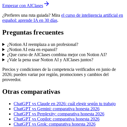
Empezar con AIClases
¿Prefieres una ruta guiada? Mira
el curso de inteligencia artificial en
español: aprende IA en 30 días
.
Preguntas frecuentes
¿Notion AI reemplaza a un profesional?
¿Notion AI esta en espanol?
¿Que curso de AIClases combina mejor con Notion AI?
¿Vale la pena usar Notion AI y AIClases juntos?
Precios y condiciones de la competencia verificados en junio de
2026; pueden variar por región, promociones y cambios del
proveedor.
Otras comparativas
ChatGPT vs Claude en 2026: cuál elegir según tu trabajo
ChatGPT vs Gemini: comparativa honesta 2026
ChatGPT vs Perplexity: comparativa honesta 2026
ChatGPT vs Copilot: comparativa honesta 2026
ChatGPT vs Grok: comparativa honesta 2026