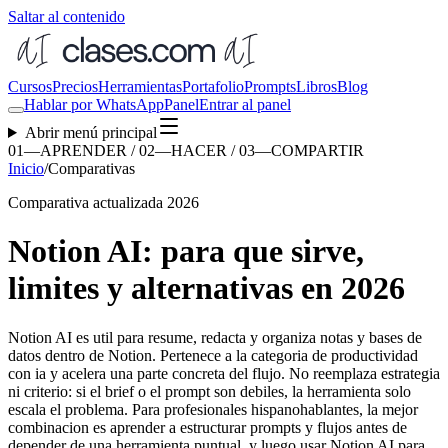
Saltar al contenido
Cursos
Precios
Herramientas
Portafolio
Prompts
Libros
Blog
Hablar por WhatsApp
Panel
Entrar al panel
Abrir menú principal
01—APRENDER / 02—HACER / 03—COMPARTIR
Inicio
/
Comparativas
Comparativa actualizada 2026
Notion AI: para que sirve,
limites y alternativas en 2026
Notion AI es util para resume, redacta y organiza notas y bases de
datos dentro de Notion. Pertenece a la categoria de productividad
con ia y acelera una parte concreta del flujo. No reemplaza estrategia
ni criterio: si el brief o el prompt son debiles, la herramienta solo
escala el problema. Para profesionales hispanohablantes, la mejor
combinacion es aprender a estructurar prompts y flujos antes de
depender de una herramienta puntual, y luego usar Notion AI para