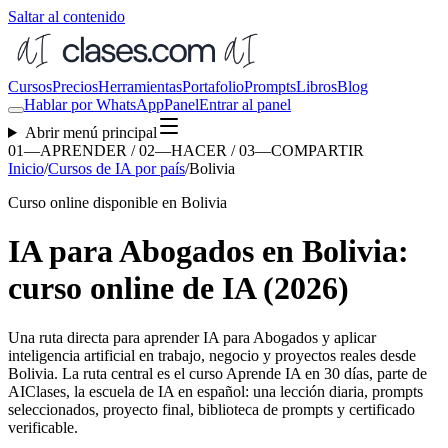
Saltar al contenido
Cursos
Precios
Herramientas
Portafolio
Prompts
Libros
Blog
Hablar por WhatsApp
Panel
Entrar al panel
Abrir menú principal
01—APRENDER / 02—HACER / 03—COMPARTIR
Inicio
/
Cursos de IA por país
/
Bolivia
Curso online disponible en Bolivia
IA para Abogados en Bolivia:
curso online de IA (2026)
Una ruta directa para aprender
IA para Abogados
y aplicar
inteligencia artificial en trabajo, negocio y proyectos reales desde
Bolivia
. La ruta central es el curso Aprende IA en 30 días, parte de
AIClases, la escuela de IA en español: una lección diaria, prompts
seleccionados, proyecto final, biblioteca de prompts y certificado
verificable.