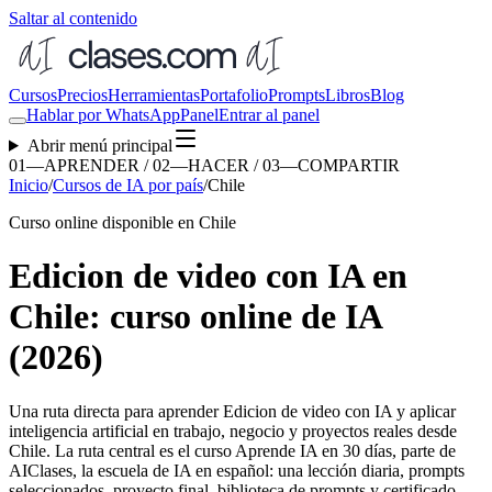
Saltar al contenido
Cursos
Precios
Herramientas
Portafolio
Prompts
Libros
Blog
Hablar por WhatsApp
Panel
Entrar al panel
Abrir menú principal
01—APRENDER / 02—HACER / 03—COMPARTIR
Inicio
/
Cursos de IA por país
/
Chile
Curso online disponible en Chile
Edicion de video con IA en
Chile: curso online de IA
(2026)
Una ruta directa para aprender
Edicion de video con IA
y aplicar
inteligencia artificial en trabajo, negocio y proyectos reales desde
Chile
. La ruta central es el curso Aprende IA en 30 días, parte de
AIClases, la escuela de IA en español: una lección diaria, prompts
seleccionados, proyecto final, biblioteca de prompts y certificado