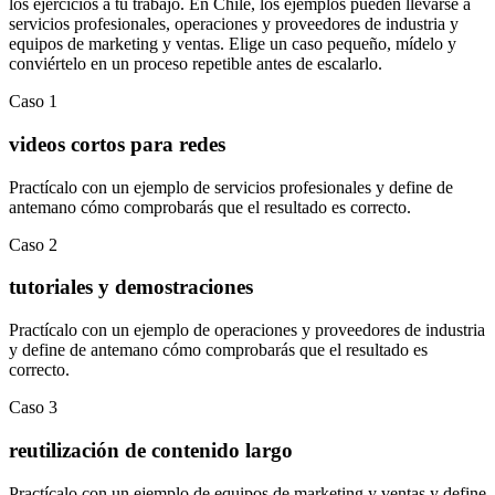
los ejercicios a tu trabajo. En
Chile
, los ejemplos pueden llevarse a
servicios profesionales
,
operaciones y proveedores de industria
y
equipos de marketing y ventas
.
Elige un caso pequeño, mídelo y
conviértelo en un proceso repetible antes de escalarlo.
Caso
1
videos cortos para redes
Practícalo con un ejemplo de
servicios profesionales
y define de
antemano cómo comprobarás que el resultado es correcto.
Caso
2
tutoriales y demostraciones
Practícalo con un ejemplo de
operaciones y proveedores de industria
y define de antemano cómo comprobarás que el resultado es
correcto.
Caso
3
reutilización de contenido largo
Practícalo con un ejemplo de
equipos de marketing y ventas
y define