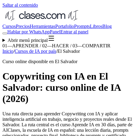
Saltar al contenido
Cursos
Precios
Herramientas
Portafolio
Prompts
Libros
Blog
Hablar por WhatsApp
Panel
Entrar al panel
Abrir menú principal
01—APRENDER / 02—HACER / 03—COMPARTIR
Inicio
/
Cursos de IA por país
/
El Salvador
Curso online disponible en El Salvador
Copywriting con IA en El
Salvador: curso online de IA
(2026)
Una ruta directa para aprender
Copywriting con IA
y aplicar
inteligencia artificial en trabajo, negocio y proyectos reales desde
El
Salvador
. La ruta central es el curso Aprende IA en 30 días, parte de
AIClases, la escuela de IA en español: una lección diaria, prompts
seleccionados, proyecto final, biblioteca de prompts y certificado