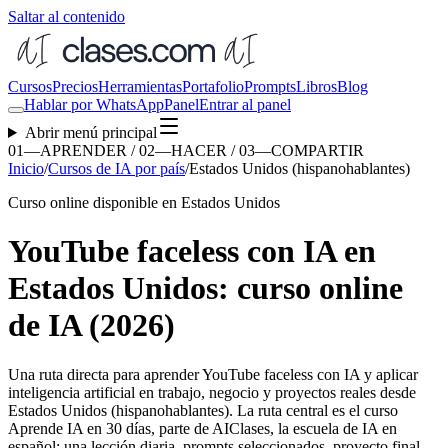
Saltar al contenido
Cursos
Precios
Herramientas
Portafolio
Prompts
Libros
Blog
Hablar por WhatsApp
Panel
Entrar al panel
Abrir menú principal
01—APRENDER / 02—HACER / 03—COMPARTIR
Inicio
/
Cursos de IA por país
/
Estados Unidos (hispanohablantes)
Curso online disponible en Estados Unidos
YouTube faceless con IA en
Estados Unidos: curso online
de IA (2026)
Una ruta directa para aprender
YouTube faceless con IA
y aplicar
inteligencia artificial en trabajo, negocio y proyectos reales desde
Estados Unidos (hispanohablantes)
. La ruta central es el curso
Aprende IA en 30 días, parte de AIClases, la escuela de IA en
español: una lección diaria, prompts seleccionados, proyecto final,