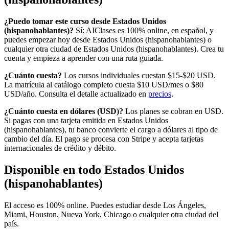
¿Puedo tomar este curso desde
Estados Unidos
(hispanohablantes)
?
Sí: AIClases es 100% online, en español, y
puedes empezar hoy desde
Estados Unidos (hispanohablantes)
o
cualquier otra ciudad de
Estados Unidos (hispanohablantes)
. Crea tu
cuenta y empieza a aprender con una ruta guiada.
¿Cuánto cuesta?
Los cursos individuales cuestan $15-$20 USD.
La matrícula al catálogo completo cuesta
$10
USD/mes o
$80
USD/año. Consulta el detalle actualizado en
precios
.
¿Cuánto cuesta en
dólares
(
USD
)?
Los planes se cobran en USD.
Si pagas con una tarjeta emitida en
Estados Unidos
(hispanohablantes)
, tu banco convierte el cargo a
dólares
al tipo de
cambio del día. El pago se procesa con Stripe y acepta tarjetas
internacionales de crédito y débito.
Disponible en todo
Estados Unidos
(hispanohablantes)
El acceso es 100% online. Puedes estudiar desde
Los Ángeles,
Miami, Houston, Nueva York, Chicago
o cualquier otra ciudad del
país.