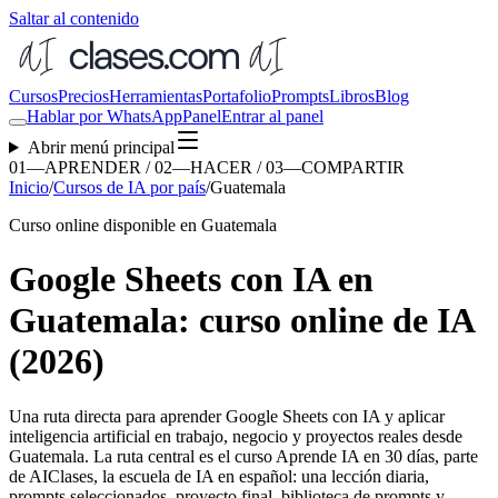
Saltar al contenido
Cursos
Precios
Herramientas
Portafolio
Prompts
Libros
Blog
Hablar por WhatsApp
Panel
Entrar al panel
Abrir menú principal
01—APRENDER / 02—HACER / 03—COMPARTIR
Inicio
/
Cursos de IA por país
/
Guatemala
Curso online disponible en Guatemala
Google Sheets con IA en
Guatemala: curso online de IA
(2026)
Una ruta directa para aprender
Google Sheets con IA
y aplicar
inteligencia artificial en trabajo, negocio y proyectos reales desde
Guatemala
. La ruta central es el curso Aprende IA en 30 días, parte
de AIClases, la escuela de IA en español: una lección diaria,
prompts seleccionados, proyecto final, biblioteca de prompts y