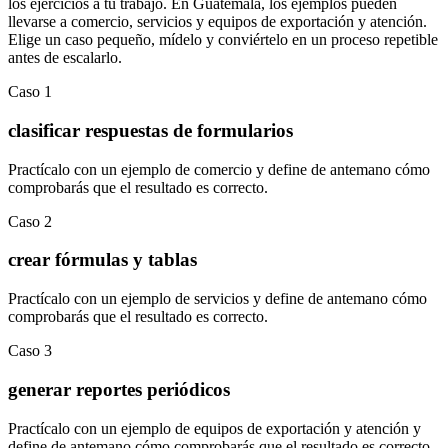
los ejercicios a tu trabajo. En
Guatemala
, los ejemplos pueden
llevarse a
comercio
,
servicios
y
equipos de exportación y atención
.
Elige un caso pequeño, mídelo y conviértelo en un proceso repetible
antes de escalarlo.
Caso
1
clasificar respuestas de formularios
Practícalo con un ejemplo de
comercio
y define de antemano cómo
comprobarás que el resultado es correcto.
Caso
2
crear fórmulas y tablas
Practícalo con un ejemplo de
servicios
y define de antemano cómo
comprobarás que el resultado es correcto.
Caso
3
generar reportes periódicos
Practícalo con un ejemplo de
equipos de exportación y atención
y
define de antemano cómo comprobarás que el resultado es correcto.