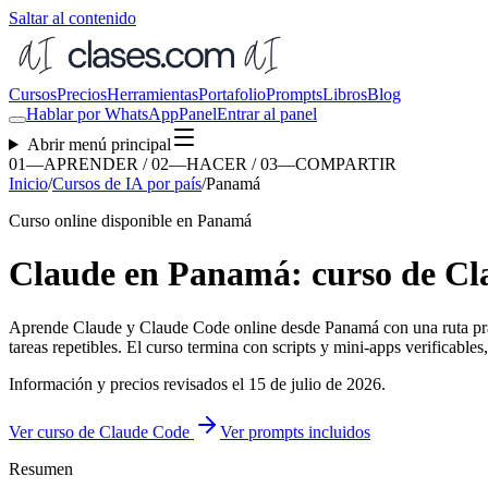
Saltar al contenido
Cursos
Precios
Herramientas
Portafolio
Prompts
Libros
Blog
Hablar por WhatsApp
Panel
Entrar al panel
Abrir menú principal
01—APRENDER / 02—HACER / 03—COMPARTIR
Inicio
/
Cursos de IA por país
/
Panamá
Curso online disponible en Panamá
Claude en Panamá: curso de Cl
Aprende Claude y Claude Code online desde
Panamá
con una ruta prá
tareas repetibles. El curso termina con scripts y mini-apps verificable
Información y precios revisados el
15 de julio de 2026
.
Ver curso de Claude Code
Ver prompts incluidos
Resumen