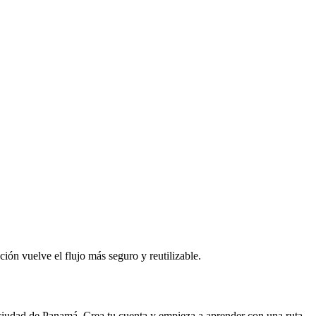
ción vuelve el flujo más seguro y reutilizable.
 ciudad de
Panamá
. Crea tu cuenta y empieza a aprender con una ruta