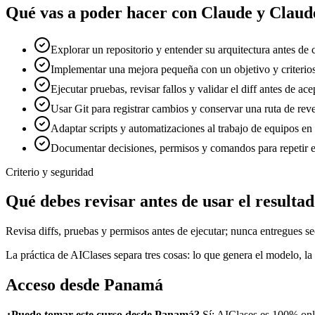
Qué vas a poder hacer con
Claude y Claud
Explorar un repositorio y entender su arquitectura antes de
Implementar una mejora pequeña con un objetivo y criterios
Ejecutar pruebas, revisar fallos y validar el diff antes de ace
Usar Git para registrar cambios y conservar una ruta de reve
Adaptar scripts y automatizaciones al trabajo de equipos e
Documentar decisiones, permisos y comandos para repetir el
Criterio y seguridad
Qué debes revisar antes de usar el resulta
Revisa diffs, pruebas y permisos antes de ejecutar; nunca entregues se
La práctica de AIClases separa tres cosas: lo que genera el modelo, la 
Acceso desde
Panamá
¿Puedo tomar este curso desde
Panamá
?
Sí: AIClases es 100% onl