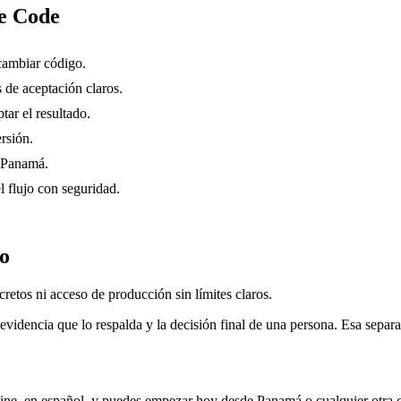
e Code
 cambiar código.
 de aceptación claros.
ptar el resultado.
rsión.
n Panamá.
 flujo con seguridad.
do
cretos ni acceso de producción sin límites claros.
evidencia que lo respalda y la decisión final de una persona. Esa separa
ine, en español, y puedes empezar hoy desde
Panamá
o cualquier otra