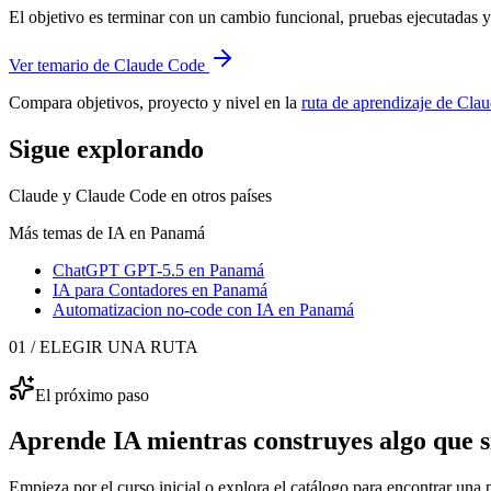
El objetivo es terminar con un cambio funcional, pruebas ejecutadas y 
Ver temario de Claude Code
Compara objetivos, proyecto y nivel en la
ruta de aprendizaje de Cla
Sigue explorando
Claude y Claude Code
en otros países
Más temas de IA
en Panamá
ChatGPT GPT-5.5
en Panamá
IA para Contadores
en Panamá
Automatizacion no-code con IA
en Panamá
01 / ELEGIR UNA RUTA
El próximo paso
Aprende IA mientras construyes algo que sí
Empieza por el curso inicial o explora el catálogo para encontrar una p