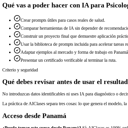
Qué vas a poder hacer con
IA para Psicolo
Crear prompts útiles para casos reales de salud.
Comparar herramientas de IA sin depender de recomendacio
Construir un proyecto final que demuestre aplicación prácti
Usar la biblioteca de prompts incluida para acelerar tareas re
Adaptar ejemplos al mercado y forma de trabajo en Panamá
Presentar un certificado verificable al terminar la ruta.
Criterio y seguridad
Qué debes revisar antes de usar el resulta
No introduzcas datos identificables ni uses IA para diagnóstico o decisi
La práctica de AIClases separa tres cosas: lo que genera el modelo, la 
Acceso desde
Panamá
¿Puedo tomar este curso desde
Panamá
?
Sí: AIClases es 100% onl