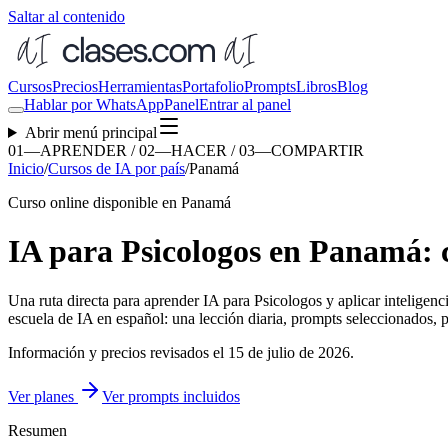
Saltar al contenido
Cursos
Precios
Herramientas
Portafolio
Prompts
Libros
Blog
Hablar por WhatsApp
Panel
Entrar al panel
Abrir menú principal
01—APRENDER / 02—HACER / 03—COMPARTIR
Inicio
/
Cursos de IA por país
/
Panamá
Curso online disponible en Panamá
IA para Psicologos en Panamá: c
Una ruta directa para aprender
IA para Psicologos
y aplicar inteligenc
escuela de IA en español: una lección diaria, prompts seleccionados, pr
Información y precios revisados el
15 de julio de 2026
.
Ver planes
Ver prompts incluidos
Resumen