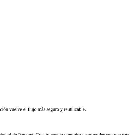
ción vuelve el flujo más seguro y reutilizable.
 ciudad de
Panamá
. Crea tu cuenta y empieza a aprender con una ruta