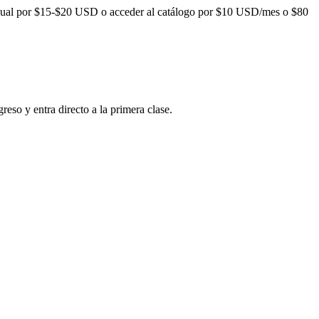
dual por
$15-$20
USD o acceder al catálogo por
$10
USD/mes o
$80
reso y entra directo a la primera clase.