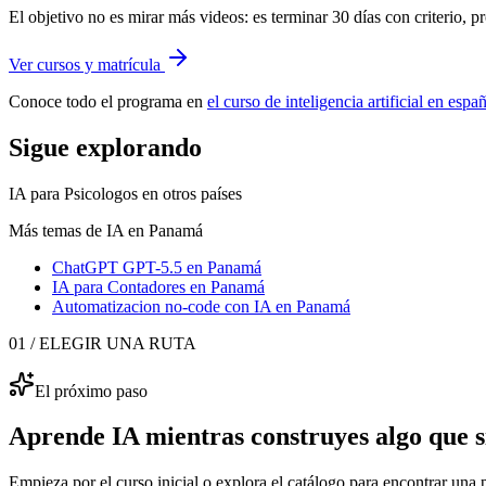
El objetivo no es mirar más videos: es terminar 30 días con criterio, p
Ver cursos y matrícula
Conoce todo el programa en
el curso de inteligencia artificial en esp
Sigue explorando
IA para Psicologos
en otros países
Más temas de IA
en Panamá
ChatGPT GPT-5.5
en Panamá
IA para Contadores
en Panamá
Automatizacion no-code con IA
en Panamá
01 / ELEGIR UNA RUTA
El próximo paso
Aprende IA mientras construyes algo que sí
Empieza por el curso inicial o explora el catálogo para encontrar una p