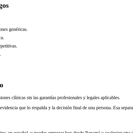
gos
nes genéricas.
ca.
petitivas.
.
do
ones clínicas sin las garantías profesionales y legales aplicables.
evidencia que lo respalda y la decisión final de una persona. Esa separa
ine, en español, y puedes empezar hoy desde
Panamá
o cualquier otra