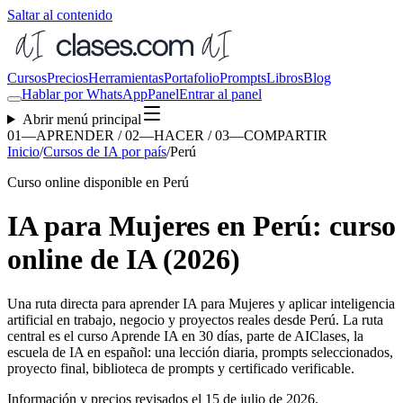
Saltar al contenido
Cursos
Precios
Herramientas
Portafolio
Prompts
Libros
Blog
Hablar por WhatsApp
Panel
Entrar al panel
Abrir menú principal
01—APRENDER / 02—HACER / 03—COMPARTIR
Inicio
/
Cursos de IA por país
/
Perú
Curso online disponible en Perú
IA para Mujeres en Perú: curso
online de IA (2026)
Una ruta directa para aprender
IA para Mujeres
y aplicar inteligencia
artificial en trabajo, negocio y proyectos reales desde
Perú
. La ruta
central es el curso Aprende IA en 30 días, parte de AIClases, la
escuela de IA en español: una lección diaria, prompts seleccionados,
proyecto final, biblioteca de prompts y certificado verificable.
Información y precios revisados el
15 de julio de 2026
.