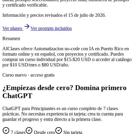
y certificado verificable.
Información y precios revisados el
15 de julio de 2026
.
Ver planes
Ver prompts incluidos
Resumen
AIClases ofrece
Automatizacion no-code con IA
en Puerto Rico
en
formato online y en español, con proyectos y certificado. Puedes
comprar un curso individual por
$15-$20
USD o acceder al catálogo
por
$10
USD/mes o
$80
USD/año.
Curso nuevo · acceso gratis
¿Empiezas desde cero? Domina primero
ChatGPT
ChatGPT para Principiantes es un curso completo de 7 clases
prácticas. No necesitas experiencia ni tarjeta; crea tu cuenta para
guardar el progreso y entra directo a la primera clase.
7 clases
Desde cero
Sin tarjeta