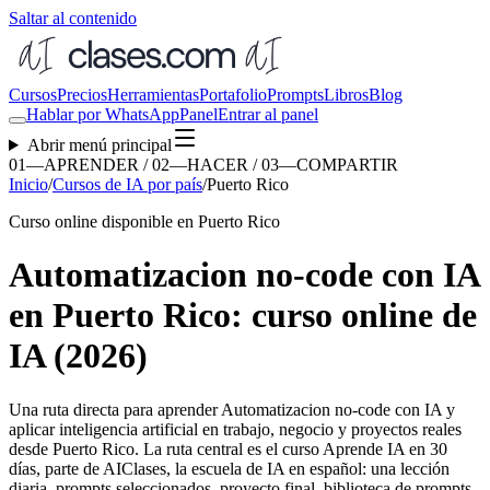
Saltar al contenido
Cursos
Precios
Herramientas
Portafolio
Prompts
Libros
Blog
Hablar por WhatsApp
Panel
Entrar al panel
Abrir menú principal
01—APRENDER / 02—HACER / 03—COMPARTIR
Inicio
/
Cursos de IA por país
/
Puerto Rico
Curso online disponible en Puerto Rico
Automatizacion no-code con IA
en Puerto Rico: curso online de
IA (2026)
Una ruta directa para aprender
Automatizacion no-code con IA
y
aplicar inteligencia artificial en trabajo, negocio y proyectos reales
desde
Puerto Rico
. La ruta central es el curso Aprende IA en 30
días, parte de AIClases, la escuela de IA en español: una lección
diaria, prompts seleccionados, proyecto final, biblioteca de prompts