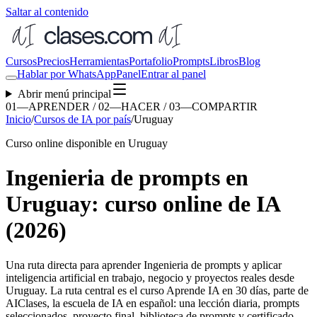
Saltar al contenido
Cursos
Precios
Herramientas
Portafolio
Prompts
Libros
Blog
Hablar por WhatsApp
Panel
Entrar al panel
Abrir menú principal
01—APRENDER / 02—HACER / 03—COMPARTIR
Inicio
/
Cursos de IA por país
/
Uruguay
Curso online disponible en Uruguay
Ingenieria de prompts en
Uruguay: curso online de IA
(2026)
Una ruta directa para aprender
Ingenieria de prompts
y aplicar
inteligencia artificial en trabajo, negocio y proyectos reales desde
Uruguay
. La ruta central es el curso Aprende IA en 30 días, parte de
AIClases, la escuela de IA en español: una lección diaria, prompts
seleccionados, proyecto final, biblioteca de prompts y certificado