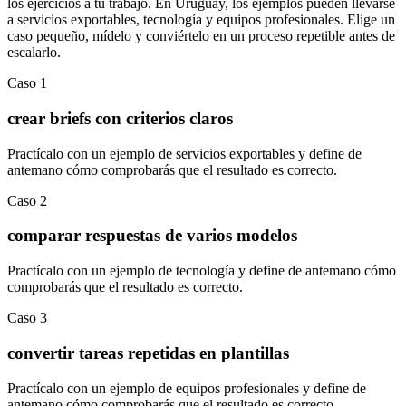
los ejercicios a tu trabajo. En
Uruguay
, los ejemplos pueden llevarse
a
servicios exportables
,
tecnología
y
equipos profesionales
.
Elige un
caso pequeño, mídelo y conviértelo en un proceso repetible antes de
escalarlo.
Caso
1
crear briefs con criterios claros
Practícalo con un ejemplo de
servicios exportables
y define de
antemano cómo comprobarás que el resultado es correcto.
Caso
2
comparar respuestas de varios modelos
Practícalo con un ejemplo de
tecnología
y define de antemano cómo
comprobarás que el resultado es correcto.
Caso
3
convertir tareas repetidas en plantillas
Practícalo con un ejemplo de
equipos profesionales
y define de
antemano cómo comprobarás que el resultado es correcto.