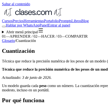
Saltar al contenido
Cursos
Precios
Herramientas
Portafolio
Prompts
Libros
Blog
Hablar por WhatsApp
Panel
Entrar al panel
Abrir menú principal
01—APRENDER / 02—HACER / 03—COMPARTIR
Glosario
/
Cuantización
Cuantización
Técnica que reduce la precisión numérica de los pesos de un modelo 
Técnica que reduce la precisión numérica de los pesos de un mod
Actualizado: 3 de junio de 2026.
Un modelo guarda cada
peso
como un número. La cuantización repres
modesto, incluso en un portátil.
Por qué funciona