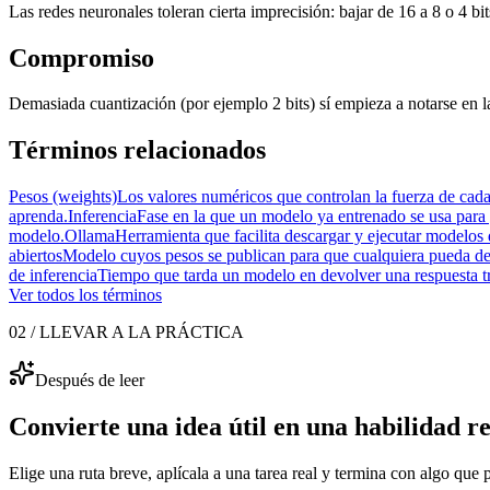
Las redes neuronales toleran cierta imprecisión: bajar de 16 a 8 o 4 b
Compromiso
Demasiada cuantización (por ejemplo 2 bits) sí empieza a notarse en la
Términos relacionados
Pesos (weights)
Los valores numéricos que controlan la fuerza de cada
aprenda.
Inferencia
Fase en la que un modelo ya entrenado se usa para g
modelo.
Ollama
Herramienta que facilita descargar y ejecutar modelos
abiertos
Modelo cuyos pesos se publican para que cualquiera pueda desca
de inferencia
Tiempo que tarda un modelo en devolver una respuesta tras
Ver todos los términos
02 / LLEVAR A LA PRÁCTICA
Después de leer
Convierte una idea útil en una habilidad re
Elige una ruta breve, aplícala a una tarea real y termina con algo que 