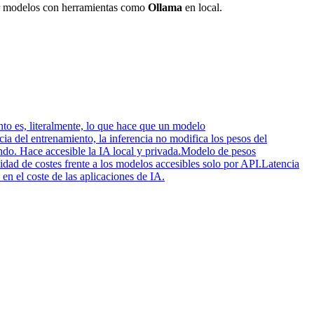
rrer modelos con herramientas como
Ollama
en local.
nto es, literalmente, lo que hace que un modelo
ia del entrenamiento, la inferencia no modifica los pesos del
do. Hace accesible la IA local y privada.
Modelo de pesos
idad de costes frente a los modelos accesibles solo por API.
Latencia
en el coste de las aplicaciones de IA.