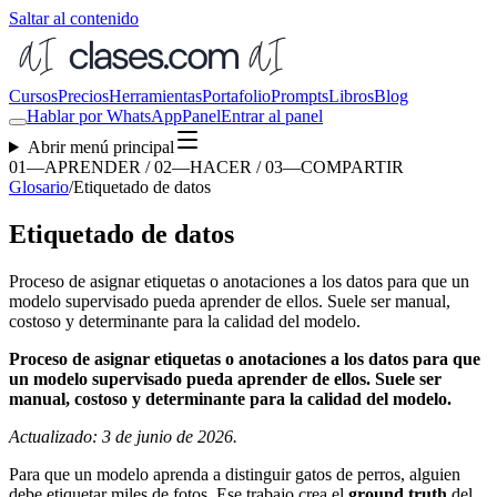
Saltar al contenido
Cursos
Precios
Herramientas
Portafolio
Prompts
Libros
Blog
Hablar por WhatsApp
Panel
Entrar al panel
Abrir menú principal
01—APRENDER / 02—HACER / 03—COMPARTIR
Glosario
/
Etiquetado de datos
Etiquetado de datos
Proceso de asignar etiquetas o anotaciones a los datos para que un
modelo supervisado pueda aprender de ellos. Suele ser manual,
costoso y determinante para la calidad del modelo.
Proceso de asignar etiquetas o anotaciones a los datos para que
un modelo supervisado pueda aprender de ellos. Suele ser
manual, costoso y determinante para la calidad del modelo.
Actualizado: 3 de junio de 2026.
Para que un modelo aprenda a distinguir gatos de perros, alguien
debe etiquetar miles de fotos. Ese trabajo crea el
ground truth
del