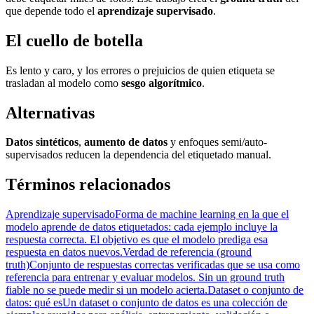
que depende todo el
aprendizaje supervisado
.
El cuello de botella
Es lento y caro, y los errores o prejuicios de quien etiqueta se
trasladan al modelo como
sesgo algorítmico
.
Alternativas
Datos sintéticos
,
aumento de datos
y enfoques semi/auto-
supervisados reducen la dependencia del etiquetado manual.
Términos relacionados
Aprendizaje supervisado
Forma de machine learning en la que el
modelo aprende de datos etiquetados: cada ejemplo incluye la
respuesta correcta. El objetivo es que el modelo prediga esa
respuesta en datos nuevos.
Verdad de referencia (ground
truth)
Conjunto de respuestas correctas verificadas que se usa como
referencia para entrenar y evaluar modelos. Sin un ground truth
fiable no se puede medir si un modelo acierta.
Dataset o conjunto de
datos: qué es
Un dataset o conjunto de datos es una colección de