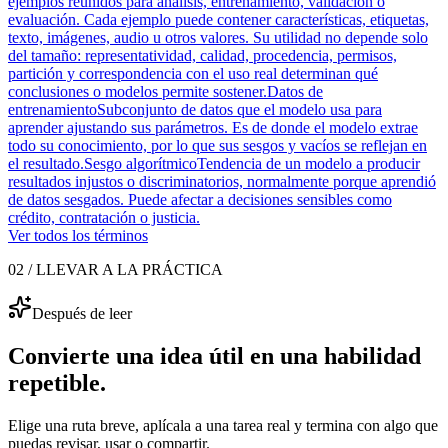
ejemplos reunidos para análisis, entrenamiento, validación o
evaluación. Cada ejemplo puede contener características, etiquetas,
texto, imágenes, audio u otros valores. Su utilidad no depende solo
del tamaño: representatividad, calidad, procedencia, permisos,
partición y correspondencia con el uso real determinan qué
conclusiones o modelos permite sostener.
Datos de
entrenamiento
Subconjunto de datos que el modelo usa para
aprender ajustando sus parámetros. Es de donde el modelo extrae
todo su conocimiento, por lo que sus sesgos y vacíos se reflejan en
el resultado.
Sesgo algorítmico
Tendencia de un modelo a producir
resultados injustos o discriminatorios, normalmente porque aprendió
de datos sesgados. Puede afectar a decisiones sensibles como
crédito, contratación o justicia.
Ver todos los términos
02 / LLEVAR A LA PRÁCTICA
Después de leer
Convierte una idea útil en una habilidad
repetible.
Elige una ruta breve, aplícala a una tarea real y termina con algo que
puedas revisar, usar o compartir.