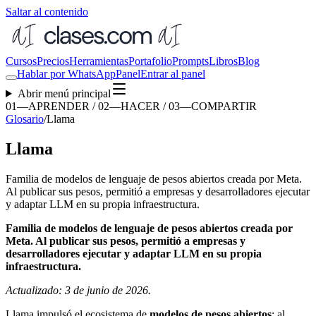
Saltar al contenido
Cursos
Precios
Herramientas
Portafolio
Prompts
Libros
Blog
Hablar por WhatsApp
Panel
Entrar al panel
Abrir menú principal
01—APRENDER / 02—HACER / 03—COMPARTIR
Glosario
/
Llama
Llama
Familia de modelos de lenguaje de pesos abiertos creada por Meta.
Al publicar sus pesos, permitió a empresas y desarrolladores ejecutar
y adaptar LLM en su propia infraestructura.
Familia de modelos de lenguaje de pesos abiertos creada por
Meta. Al publicar sus pesos, permitió a empresas y
desarrolladores ejecutar y adaptar LLM en su propia
infraestructura.
Actualizado: 3 de junio de 2026.
Llama impulsó el ecosistema de
modelos de pesos abiertos
: al