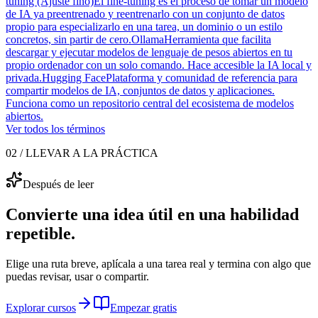
tuning (Ajuste fino)
El fine-tuning es el proceso de tomar un modelo
de IA ya preentrenado y reentrenarlo con un conjunto de datos
propio para especializarlo en una tarea, un dominio o un estilo
concretos, sin partir de cero.
Ollama
Herramienta que facilita
descargar y ejecutar modelos de lenguaje de pesos abiertos en tu
propio ordenador con un solo comando. Hace accesible la IA local y
privada.
Hugging Face
Plataforma y comunidad de referencia para
compartir modelos de IA, conjuntos de datos y aplicaciones.
Funciona como un repositorio central del ecosistema de modelos
abiertos.
Ver todos los términos
02 / LLEVAR A LA PRÁCTICA
Después de leer
Convierte una idea útil en una habilidad
repetible.
Elige una ruta breve, aplícala a una tarea real y termina con algo que
puedas revisar, usar o compartir.
Explorar cursos
Empezar gratis