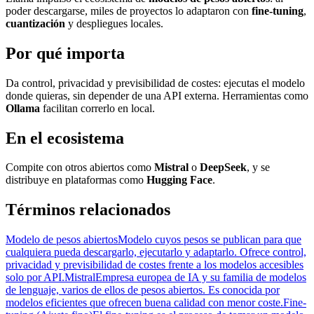
poder descargarse, miles de proyectos lo adaptaron con
fine-tuning
,
cuantización
y despliegues locales.
Por qué importa
Da control, privacidad y previsibilidad de costes: ejecutas el modelo
donde quieras, sin depender de una API externa. Herramientas como
Ollama
facilitan correrlo en local.
En el ecosistema
Compite con otros abiertos como
Mistral
o
DeepSeek
, y se
distribuye en plataformas como
Hugging Face
.
Términos relacionados
Modelo de pesos abiertos
Modelo cuyos pesos se publican para que
cualquiera pueda descargarlo, ejecutarlo y adaptarlo. Ofrece control,
privacidad y previsibilidad de costes frente a los modelos accesibles
solo por API.
Mistral
Empresa europea de IA y su familia de modelos
de lenguaje, varios de ellos de pesos abiertos. Es conocida por
modelos eficientes que ofrecen buena calidad con menor coste.
Fine-