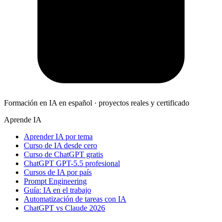
Formación en IA en español · proyectos reales y certificado
Aprende IA
Aprender IA por tema
Curso de IA desde cero
Curso de ChatGPT gratis
ChatGPT GPT-5.5 profesional
Cursos de IA por país
Prompt Engineering
Guía: IA en el trabajo
Automatización de tareas con IA
ChatGPT vs Claude 2026