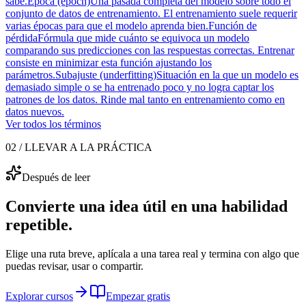
sabe.
Época (epoch)
Una pasada completa del modelo sobre todo el
conjunto de datos de entrenamiento. El entrenamiento suele requerir
varias épocas para que el modelo aprenda bien.
Función de
pérdida
Fórmula que mide cuánto se equivoca un modelo
comparando sus predicciones con las respuestas correctas. Entrenar
consiste en minimizar esta función ajustando los
parámetros.
Subajuste (underfitting)
Situación en la que un modelo es
demasiado simple o se ha entrenado poco y no logra captar los
patrones de los datos. Rinde mal tanto en entrenamiento como en
datos nuevos.
Ver todos los términos
02 / LLEVAR A LA PRÁCTICA
Después de leer
Convierte una idea útil en una habilidad
repetible.
Elige una ruta breve, aplícala a una tarea real y termina con algo que
puedas revisar, usar o compartir.
Explorar cursos
Empezar gratis