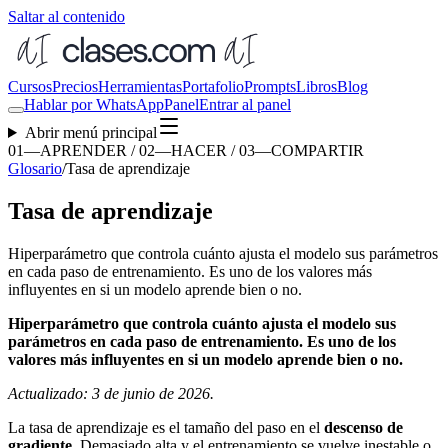
Saltar al contenido
Cursos
Precios
Herramientas
Portafolio
Prompts
Libros
Blog
Hablar por WhatsApp
Panel
Entrar al panel
Abrir menú principal
01—APRENDER / 02—HACER / 03—COMPARTIR
Glosario
/
Tasa de aprendizaje
Tasa de aprendizaje
Hiperparámetro que controla cuánto ajusta el modelo sus parámetros
en cada paso de entrenamiento. Es uno de los valores más
influyentes en si un modelo aprende bien o no.
Hiperparámetro que controla cuánto ajusta el modelo sus
parámetros en cada paso de entrenamiento. Es uno de los
valores más influyentes en si un modelo aprende bien o no.
Actualizado: 3 de junio de 2026.
La tasa de aprendizaje es el tamaño del paso en el
descenso de
gradiente
. Demasiado alta y el entrenamiento se vuelve inestable o