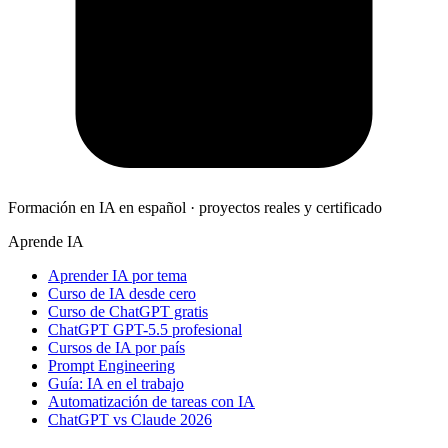
Formación en IA en español · proyectos reales y certificado
Aprende IA
Aprender IA por tema
Curso de IA desde cero
Curso de ChatGPT gratis
ChatGPT GPT-5.5 profesional
Cursos de IA por país
Prompt Engineering
Guía: IA en el trabajo
Automatización de tareas con IA
ChatGPT vs Claude 2026