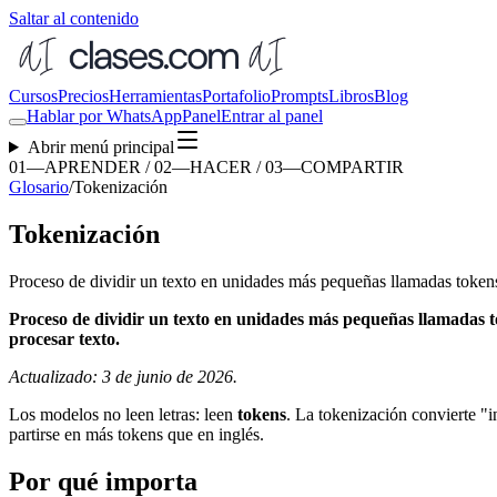
Saltar al contenido
Cursos
Precios
Herramientas
Portafolio
Prompts
Libros
Blog
Hablar por WhatsApp
Panel
Entrar al panel
Abrir menú principal
01—APRENDER / 02—HACER / 03—COMPARTIR
Glosario
/
Tokenización
Tokenización
Proceso de dividir un texto en unidades más pequeñas llamadas tokens
Proceso de dividir un texto en unidades más pequeñas llamadas t
procesar texto.
Actualizado: 3 de junio de 2026.
Los modelos no leen letras: leen
tokens
. La tokenización convierte "
partirse en más tokens que en inglés.
Por qué importa