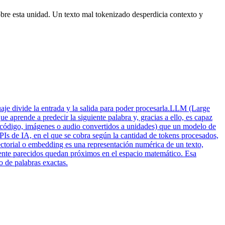
obre esta unidad. Un texto mal tokenizado desperdicia contexto y
 divide la entrada y la salida para poder procesarla.
LLM (Large
 aprende a predecir la siguiente palabra y, gracias a ello, es capaz
, código, imágenes o audio convertidos a unidades) que un modelo de
PIs de IA, en el que se cobra según la cantidad de tokens procesados,
ctorial o embedding es una representación numérica de un texto,
mente parecidos quedan próximos en el espacio matemático. Esa
 de palabras exactas.