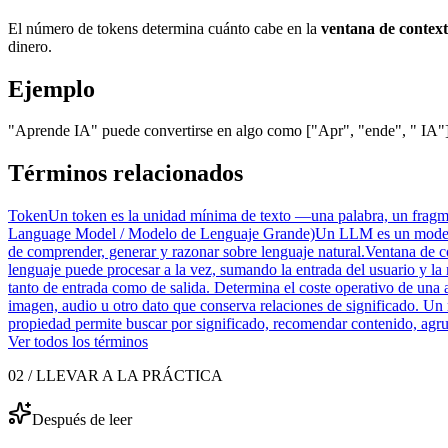
El número de tokens determina cuánto cabe en la
ventana de contex
dinero.
Ejemplo
"Aprende IA" puede convertirse en algo como ["Apr", "ende", " IA"],
Términos relacionados
Token
Un token es la unidad mínima de texto —una palabra, un fragmen
Language Model / Modelo de Lenguaje Grande)
Un LLM es un modelo d
de comprender, generar y razonar sobre lenguaje natural.
Ventana de c
lenguaje puede procesar a la vez, sumando la entrada del usuario y la
tanto de entrada como de salida. Determina el coste operativo de una 
imagen, audio u otro dato que conserva relaciones de significado. U
propiedad permite buscar por significado, recomendar contenido, agr
Ver todos los términos
02 / LLEVAR A LA PRÁCTICA
Después de leer