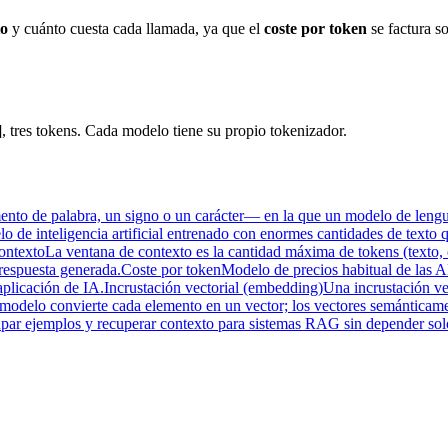
to
y cuánto cuesta cada llamada, ya que el
coste por token
se factura s
 tres tokens. Cada modelo tiene su propio tokenizador.
to de palabra, un signo o un carácter— en la que un modelo de lenguaje
e inteligencia artificial entrenado con enormes cantidades de texto que
ontexto
La ventana de contexto es la cantidad máxima de tokens (texto
 respuesta generada.
Coste por token
Modelo de precios habitual de las A
aplicación de IA.
Incrustación vectorial (embedding)
Una incrustación ve
n modelo convierte cada elemento en un vector; los vectores semántica
upar ejemplos y recuperar contexto para sistemas RAG sin depender solo