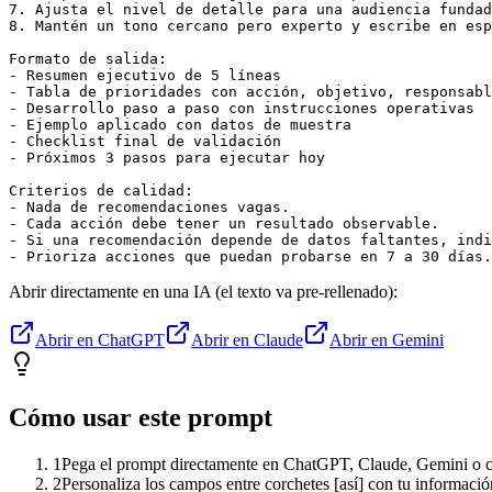
7. Ajusta el nivel de detalle para una audiencia fundad
8. Mantén un tono cercano pero experto y escribe en esp
Formato de salida:

- Resumen ejecutivo de 5 líneas

- Tabla de prioridades con acción, objetivo, responsabl
- Desarrollo paso a paso con instrucciones operativas

- Ejemplo aplicado con datos de muestra

- Checklist final de validación

- Próximos 3 pasos para ejecutar hoy

Criterios de calidad:

- Nada de recomendaciones vagas.

- Cada acción debe tener un resultado observable.

- Si una recomendación depende de datos faltantes, indi
- Prioriza acciones que puedan probarse en 7 a 30 días.
Abrir directamente en una IA (el texto va pre-rellenado):
Abrir en ChatGPT
Abrir en Claude
Abrir en Gemini
Cómo usar este prompt
1
Pega el prompt directamente en ChatGPT, Claude, Gemini o cu
2
Personaliza los campos entre corchetes [así] con tu informació