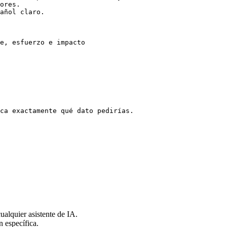
ores.

añol claro.

e, esfuerzo e impacto

ca exactamente qué dato pedirías.

alquier asistente de IA.
n específica.