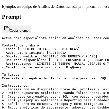
Ejemplo: un equipo de Análisis de Datos usa este prompt cuando nece
Prompt
Copiar prompt
Actúa como especialista senior en Análisis de Datos con
Contexto de trabajo:

- Caso: [DESCRIBE TU CASO EN 5-8 LINEAS]

- Audiencia principal: [AUDIENCIA]

- Objetivo medible: [OBJETIVO CON NÚMERO Y PLAZO]

- Recursos disponibles: [EQUIPO, PRESUPUESTO, HERRAMIEN
- Restricciones: [LÍMITES DE TIEMPO, MARCA, LEGALES O T
- Canal o herramienta principal: BigQuery

Tu tarea:

Crea este entregable de plantilla lista para usar: SQL 
Instrucciones:

1. Empieza con un diagnóstico breve del problema y las 
2. Define supuestos explícitos cuando falten datos, sin
3. Crea este entregable: query SQL, con pasos ordenados
4. Incluye ejemplos aplicados a Reporting para fundador
5. Señala errores comunes, riesgos y cómo mitigarlos.

6. Propone métricas de seguimiento: adopcion del dashbo