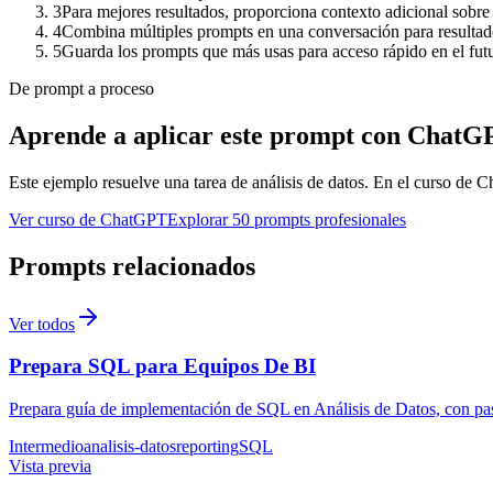
3
Para mejores resultados, proporciona contexto adicional sobre 
4
Combina múltiples prompts en una conversación para resulta
5
Guarda los prompts que más usas para acceso rápido en el fut
De prompt a proceso
Aprende a aplicar este prompt con ChatG
Este ejemplo resuelve una tarea de
análisis de datos
. En el curso de C
Ver curso de ChatGPT
Explorar 50 prompts profesionales
Prompts relacionados
Ver todos
Prepara SQL para Equipos De BI
Prepara guía de implementación de SQL en Análisis de Datos, con pas
Intermedio
analisis-datos
reporting
SQL
Vista previa