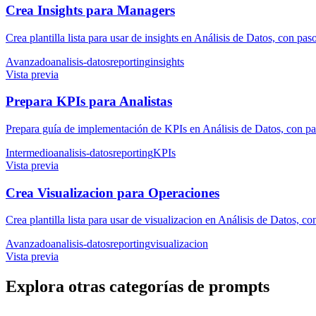
Crea Insights para Managers
Crea plantilla lista para usar de insights en Análisis de Datos, con pas
Avanzado
analisis-datos
reporting
insights
Vista previa
Prepara KPIs para Analistas
Prepara guía de implementación de KPIs en Análisis de Datos, con pas
Intermedio
analisis-datos
reporting
KPIs
Vista previa
Crea Visualizacion para Operaciones
Crea plantilla lista para usar de visualizacion en Análisis de Datos, c
Avanzado
analisis-datos
reporting
visualizacion
Vista previa
Explora otras categorías de prompts