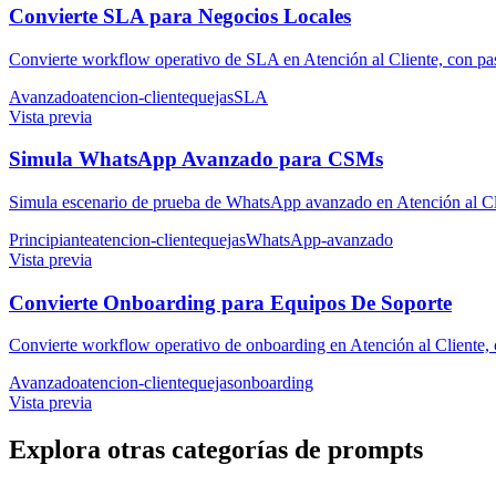
Convierte SLA para Negocios Locales
Convierte workflow operativo de SLA en Atención al Cliente, con pas
Avanzado
atencion-cliente
quejas
SLA
Vista previa
Simula WhatsApp Avanzado para CSMs
Simula escenario de prueba de WhatsApp avanzado en Atención al Clie
Principiante
atencion-cliente
quejas
WhatsApp-avanzado
Vista previa
Convierte Onboarding para Equipos De Soporte
Convierte workflow operativo de onboarding en Atención al Cliente, c
Avanzado
atencion-cliente
quejas
onboarding
Vista previa
Explora otras categorías de prompts