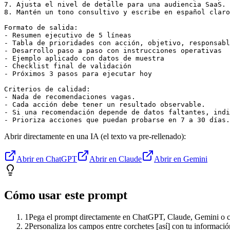
7. Ajusta el nivel de detalle para una audiencia SaaS.

8. Mantén un tono consultivo y escribe en español claro
Formato de salida:

- Resumen ejecutivo de 5 líneas

- Tabla de prioridades con acción, objetivo, responsabl
- Desarrollo paso a paso con instrucciones operativas

- Ejemplo aplicado con datos de muestra

- Checklist final de validación

- Próximos 3 pasos para ejecutar hoy

Criterios de calidad:

- Nada de recomendaciones vagas.

- Cada acción debe tener un resultado observable.

- Si una recomendación depende de datos faltantes, indi
- Prioriza acciones que puedan probarse en 7 a 30 días.
Abrir directamente en una IA (el texto va pre-rellenado):
Abrir en ChatGPT
Abrir en Claude
Abrir en Gemini
Cómo usar este prompt
1
Pega el prompt directamente en ChatGPT, Claude, Gemini o cu
2
Personaliza los campos entre corchetes [así] con tu informació