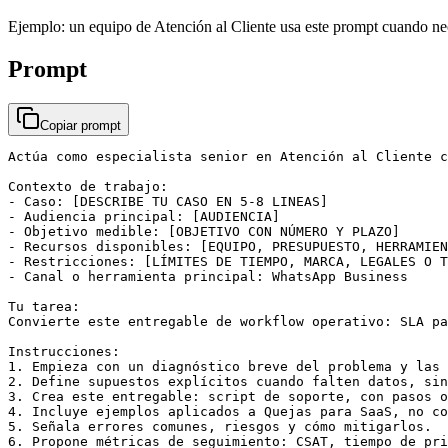
Ejemplo: un equipo de Atención al Cliente usa este prompt cuando nec
Prompt
Copiar prompt
Actúa como especialista senior en Atención al Cliente c
Contexto de trabajo:

- Caso: [DESCRIBE TU CASO EN 5-8 LINEAS]

- Audiencia principal: [AUDIENCIA]

- Objetivo medible: [OBJETIVO CON NÚMERO Y PLAZO]

- Recursos disponibles: [EQUIPO, PRESUPUESTO, HERRAMIEN
- Restricciones: [LÍMITES DE TIEMPO, MARCA, LEGALES O T
- Canal o herramienta principal: WhatsApp Business

Tu tarea:

Convierte este entregable de workflow operativo: SLA pa
Instrucciones:

1. Empieza con un diagnóstico breve del problema y las 
2. Define supuestos explícitos cuando falten datos, sin
3. Crea este entregable: script de soporte, con pasos o
4. Incluye ejemplos aplicados a Quejas para SaaS, no co
5. Señala errores comunes, riesgos y cómo mitigarlos.

6. Propone métricas de seguimiento: CSAT, tiempo de pri