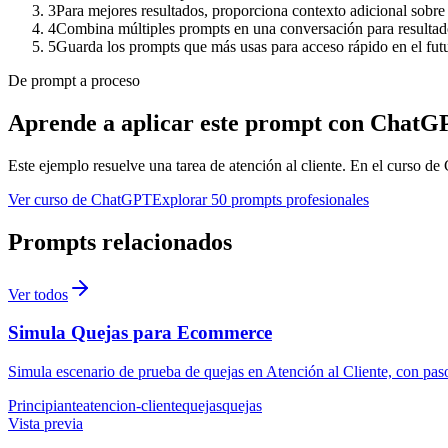
3
Para mejores resultados, proporciona contexto adicional sobre 
4
Combina múltiples prompts en una conversación para resulta
5
Guarda los prompts que más usas para acceso rápido en el fut
De prompt a proceso
Aprende a aplicar este prompt con ChatG
Este ejemplo resuelve una tarea de
atención al cliente
. En el curso de 
Ver curso de ChatGPT
Explorar 50 prompts profesionales
Prompts relacionados
Ver todos
Simula Quejas para Ecommerce
Simula escenario de prueba de quejas en Atención al Cliente, con paso
Principiante
atencion-cliente
quejas
quejas
Vista previa