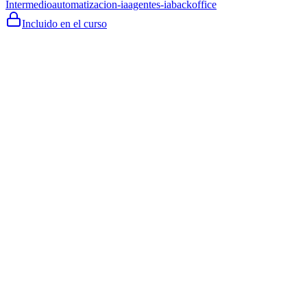
Intermedio
automatizacion-ia
agentes-ia
backoffice
Incluido en el curso