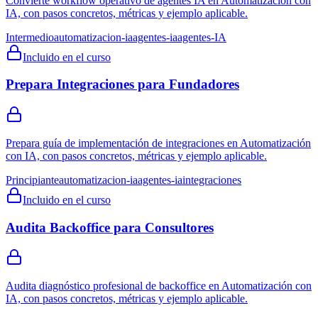
Convierte workflow operativo de agentes IA en Automatización con
IA, con pasos concretos, métricas y ejemplo aplicable.
Intermedio
automatizacion-ia
agentes-ia
agentes-IA
Incluido en el curso
Prepara Integraciones para Fundadores
Prepara guía de implementación de integraciones en Automatización
con IA, con pasos concretos, métricas y ejemplo aplicable.
Principiante
automatizacion-ia
agentes-ia
integraciones
Incluido en el curso
Audita Backoffice para Consultores
Audita diagnóstico profesional de backoffice en Automatización con
IA, con pasos concretos, métricas y ejemplo aplicable.