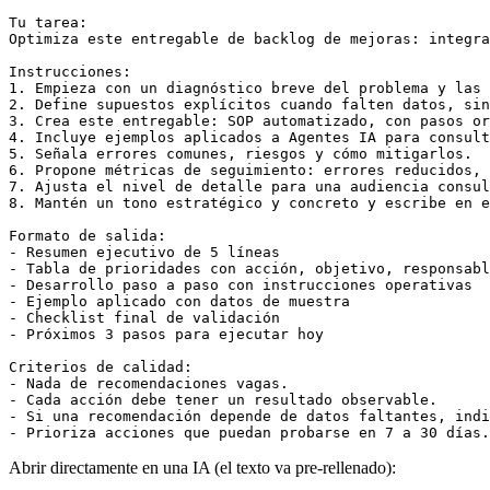
Tu tarea:

Optimiza este entregable de backlog de mejoras: integra
Instrucciones:

1. Empieza con un diagnóstico breve del problema y las 
2. Define supuestos explícitos cuando falten datos, sin
3. Crea este entregable: SOP automatizado, con pasos or
4. Incluye ejemplos aplicados a Agentes IA para consult
5. Señala errores comunes, riesgos y cómo mitigarlos.

6. Propone métricas de seguimiento: errores reducidos, 
7. Ajusta el nivel de detalle para una audiencia consul
8. Mantén un tono estratégico y concreto y escribe en e
Formato de salida:

- Resumen ejecutivo de 5 líneas

- Tabla de prioridades con acción, objetivo, responsabl
- Desarrollo paso a paso con instrucciones operativas

- Ejemplo aplicado con datos de muestra

- Checklist final de validación

- Próximos 3 pasos para ejecutar hoy

Criterios de calidad:

- Nada de recomendaciones vagas.

- Cada acción debe tener un resultado observable.

- Si una recomendación depende de datos faltantes, indi
- Prioriza acciones que puedan probarse en 7 a 30 días.
Abrir directamente en una IA (el texto va pre-rellenado):