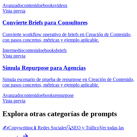
Avanzado
contenido
ebooks
videos
Vista previa
Convierte Briefs para Consultores
Convierte workflow operativo de briefs en Creación de Contenido,
con pasos concretos, métricas y ejemplo aplicable.
Intermedio
contenido
ebooks
briefs
Vista previa
Simula Repurpose para Agencias
Simula escenario de prueba de repurpose en Creación de Contenido,
con pasos concretos, métricas y ejemplo aplicable.
Avanzado
contenido
ebooks
repurpose
Vista previa
Explora otras categorías de prompts
✍️
Copywriting
📱
Redes Sociales
🔍
SEO y Tráfico
Ver todas las