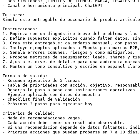
- Restricciones: [LÍMITES DE TIEMPO, MARCA, LEGALES O T
- Canal o herramienta principal: ChatGPT

Tu tarea:

Simula este entregable de escenario de prueba: articulo
Instrucciones:

1. Empieza con un diagnóstico breve del problema y las 
2. Define supuestos explícitos cuando falten datos, sin
3. Crea este entregable: calendario mensual, con pasos 
4. Incluye ejemplos aplicados a Ebooks para marcas B2B,
5. Señala errores comunes, riesgos y cómo mitigarlos.

6. Propone métricas de seguimiento: leads, shares y tie
7. Ajusta el nivel de detalle para una audiencia marcas
8. Mantén un tono consultivo y escribe en español claro
Formato de salida:

- Resumen ejecutivo de 5 líneas

- Tabla de prioridades con acción, objetivo, responsabl
- Desarrollo paso a paso con instrucciones operativas

- Ejemplo aplicado con datos de muestra

- Checklist final de validación

- Próximos 3 pasos para ejecutar hoy

Criterios de calidad:

- Nada de recomendaciones vagas.

- Cada acción debe tener un resultado observable.

- Si una recomendación depende de datos faltantes, indi
- Prioriza acciones que puedan probarse en 7 a 30 días.