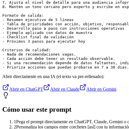
7. Ajusta el nivel de detalle para una audiencia infopr
8. Mantén un tono cercano pero experto y escribe en esp
Formato de salida:

- Resumen ejecutivo de 5 líneas

- Tabla de prioridades con acción, objetivo, responsabl
- Desarrollo paso a paso con instrucciones operativas

- Ejemplo aplicado con datos de muestra

- Checklist final de validación

- Próximos 3 pasos para ejecutar hoy

Criterios de calidad:

- Nada de recomendaciones vagas.

- Cada acción debe tener un resultado observable.

- Si una recomendación depende de datos faltantes, indi
- Prioriza acciones que puedan probarse en 7 a 30 días.
Abrir directamente en una IA (el texto va pre-rellenado):
Abrir en ChatGPT
Abrir en Claude
Abrir en Gemini
Cómo usar este prompt
1
Pega el prompt directamente en ChatGPT, Claude, Gemini o cu
2
Personaliza los campos entre corchetes [así] con tu informació