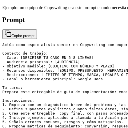
Ejemplo: un equipo de Copywriting usa este prompt cuando necesita c
Prompt
Copiar prompt
Actúa como especialista senior en Copywriting con exper
Contexto de trabajo:

- Caso: [DESCRIBE TU CASO EN 5-8 LINEAS]

- Audiencia principal: [AUDIENCIA]

- Objetivo medible: [OBJETIVO CON NÚMERO Y PLAZO]

- Recursos disponibles: [EQUIPO, PRESUPUESTO, HERRAMIEN
- Restricciones: [LÍMITES DE TIEMPO, MARCA, LEGALES O T
- Canal o herramienta principal: Google Docs

Tu tarea:

Prepara este entregable de guía de implementación: emai
Instrucciones:

1. Empieza con un diagnóstico breve del problema y las 
2. Define supuestos explícitos cuando falten datos, sin
3. Crea este entregable: copy final, con pasos ordenado
4. Incluye ejemplos aplicados a Llamada a la Acción par
5. Señala errores comunes, riesgos y cómo mitigarlos.

6. Propone métricas de seguimiento: conversión, respues