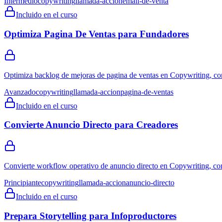
Intermedio
copywriting
llamada-accion
email-de-venta
Incluido en el curso
Optimiza Pagina De Ventas para Fundadores
Optimiza backlog de mejoras de pagina de ventas en Copywriting, con
Avanzado
copywriting
llamada-accion
pagina-de-ventas
Incluido en el curso
Convierte Anuncio Directo para Creadores
Convierte workflow operativo de anuncio directo en Copywriting, con
Principiante
copywriting
llamada-accion
anuncio-directo
Incluido en el curso
Prepara Storytelling para Infoproductores