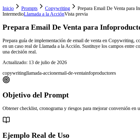
Inicio
Prompts
Copywriting
Prepara Email De Venta para I
Intermedio
Llamada a la Acción
Vista previa
Prepara Email De Venta para Infoproduct
Prepara guía de implementación de email de venta en Copywriting, con
en un caso real de Llamada a la Acción. Sustituye los campos entre corc
una decisión real.
Actualizado:
13 de julio de 2026
copywriting
llamada-accion
email-de-venta
infoproductores
Objetivo del Prompt
Obtener checklist, cronograma y riesgos para mejorar conversión en u
Ejemplo Real de Uso