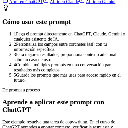
Abrir en ChatGPT
Abrir en Claude
Abrir en Gemini
Cómo usar este prompt
1
Pega el prompt directamente en ChatGPT, Claude, Gemini o
cualquier asistente de IA.
2
Personaliza los campos entre corchetes [así] con tu
información específica.
3
Para mejores resultados, proporciona contexto adicional
sobre tu caso de uso.
4
Combina múltiples prompts en una conversación para
resultados más completos.
5
Guarda los prompts que más usas para acceso rápido en el
futuro.
De prompt a proceso
Aprende a aplicar este prompt con
ChatGPT
Este ejemplo resuelve una tarea de
copywriting
. En el curso de
ChatGPT aprendes a aportar contexto, verificar la respuesta y