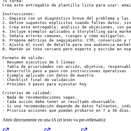
Tu tarea:

Crea este entregable de plantilla lista para usar: emai
Instrucciones:

1. Empieza con un diagnóstico breve del problema y las 
2. Define supuestos explícitos cuando falten datos, sin
3. Crea este entregable: análisis de objeciones, con pa
4. Incluye ejemplos aplicados a Storytelling para marke
5. Señala errores comunes, riesgos y cómo mitigarlos.

6. Propone métricas de seguimiento: CTR, conversión y r
7. Ajusta el nivel de detalle para una audiencia market
8. Mantén un tono cercano pero experto y escribe en esp
Formato de salida:

- Resumen ejecutivo de 5 líneas

- Tabla de prioridades con acción, objetivo, responsabl
- Desarrollo paso a paso con instrucciones operativas

- Ejemplo aplicado con datos de muestra

- Checklist final de validación

- Próximos 3 pasos para ejecutar hoy

Criterios de calidad:

- Nada de recomendaciones vagas.

- Cada acción debe tener un resultado observable.

- Si una recomendación depende de datos faltantes, indi
- Prioriza acciones que puedan probarse en 7 a 30 días.
Abrir directamente en una IA (el texto va pre-rellenado):