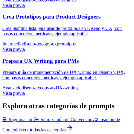
Vista previa
Crea Prototipos para Product Designers
Crea plantilla lista para usar de prototipos en Diseño y UX, con
pasos concretos, métricas y ejemplo aplicable.
Intermedio
diseno-ux
copy-ux
prototipos
Vista previa
Prepara UX Writing para PMs
Prepara guía de implementación de UX writing en Diseño y UX,
con pasos concretos, métricas y ejemplo aplicable.
Avanzado
diseno-ux
copy-ux
UX-writing
Vista previa
Explora otras categorías de prompts
💻
Programación
🎯
Optimización de Conversión
🎨
Creación de
Contenido
Ver todas las categorías