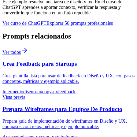
Este ejemplo resuelve una tarea de
diseño y ux
. En el curso de
ChatGPT aprendes a aportar contexto, verificar la respuesta y
convertir lo que funciona en un flujo repetible.
Ver curso de ChatGPT
Explorar 50 prompts profesionales
Prompts relacionados
Ver todos
Crea Feedback para Startups
Crea plantilla lista para usar de feedback en Diseño y UX, con pasos
concretos, métricas y ejemplo aplicable.
Intermedio
diseno-ux
copy-ux
feedback
Vista previa
Prepara Wireframes para Equipos De Producto
Prepara guía de implementación de wireframes en Diseño y UX,
con pasos concretos, métricas y ejemplo aplicable.
Avanzado
diseno-ux
copy-ux
wireframes