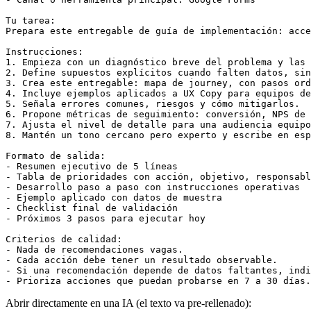
Tu tarea:

Prepara este entregable de guía de implementación: acce
Instrucciones:

1. Empieza con un diagnóstico breve del problema y las 
2. Define supuestos explícitos cuando falten datos, sin
3. Crea este entregable: mapa de journey, con pasos ord
4. Incluye ejemplos aplicados a UX Copy para equipos de
5. Señala errores comunes, riesgos y cómo mitigarlos.

6. Propone métricas de seguimiento: conversión, NPS de 
7. Ajusta el nivel de detalle para una audiencia equipo
8. Mantén un tono cercano pero experto y escribe en esp
Formato de salida:

- Resumen ejecutivo de 5 líneas

- Tabla de prioridades con acción, objetivo, responsabl
- Desarrollo paso a paso con instrucciones operativas

- Ejemplo aplicado con datos de muestra

- Checklist final de validación

- Próximos 3 pasos para ejecutar hoy

Criterios de calidad:

- Nada de recomendaciones vagas.

- Cada acción debe tener un resultado observable.

- Si una recomendación depende de datos faltantes, indi
- Prioriza acciones que puedan probarse en 7 a 30 días.
Abrir directamente en una IA (el texto va pre-rellenado):