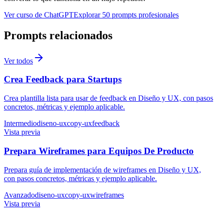
Ver curso de ChatGPT
Explorar 50 prompts profesionales
Prompts relacionados
Ver todos
Crea Feedback para Startups
Crea plantilla lista para usar de feedback en Diseño y UX, con pasos
concretos, métricas y ejemplo aplicable.
Intermedio
diseno-ux
copy-ux
feedback
Vista previa
Prepara Wireframes para Equipos De Producto
Prepara guía de implementación de wireframes en Diseño y UX,
con pasos concretos, métricas y ejemplo aplicable.
Avanzado
diseno-ux
copy-ux
wireframes
Vista previa