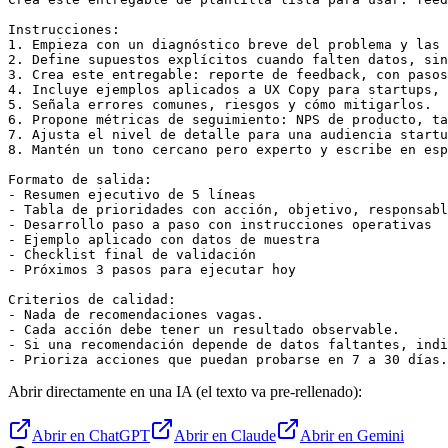
Instrucciones:

1. Empieza con un diagnóstico breve del problema y las 
2. Define supuestos explícitos cuando falten datos, sin
3. Crea este entregable: reporte de feedback, con pasos
4. Incluye ejemplos aplicados a UX Copy para startups, 
5. Señala errores comunes, riesgos y cómo mitigarlos.

6. Propone métricas de seguimiento: NPS de producto, ta
7. Ajusta el nivel de detalle para una audiencia startu
8. Mantén un tono cercano pero experto y escribe en esp
Formato de salida:

- Resumen ejecutivo de 5 líneas

- Tabla de prioridades con acción, objetivo, responsabl
- Desarrollo paso a paso con instrucciones operativas

- Ejemplo aplicado con datos de muestra

- Checklist final de validación

- Próximos 3 pasos para ejecutar hoy

Criterios de calidad:

- Nada de recomendaciones vagas.

- Cada acción debe tener un resultado observable.

- Si una recomendación depende de datos faltantes, indi
- Prioriza acciones que puedan probarse en 7 a 30 días.
Abrir directamente en una IA (el texto va pre-rellenado):
Abrir en ChatGPT
Abrir en Claude
Abrir en Gemini