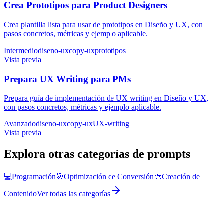
Crea Prototipos para Product Designers
Crea plantilla lista para usar de prototipos en Diseño y UX, con
pasos concretos, métricas y ejemplo aplicable.
Intermedio
diseno-ux
copy-ux
prototipos
Vista previa
Prepara UX Writing para PMs
Prepara guía de implementación de UX writing en Diseño y UX,
con pasos concretos, métricas y ejemplo aplicable.
Avanzado
diseno-ux
copy-ux
UX-writing
Vista previa
Explora otras categorías de prompts
💻
Programación
🎯
Optimización de Conversión
🎨
Creación de
Contenido
Ver todas las categorías