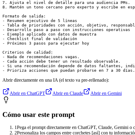
7. Ajusta el nivel de detalle para una audiencia PMs.

8. Mantén un tono cercano pero experto y escribe en esp
Formato de salida:

- Resumen ejecutivo de 5 líneas

- Tabla de prioridades con acción, objetivo, responsabl
- Desarrollo paso a paso con instrucciones operativas

- Ejemplo aplicado con datos de muestra

- Checklist final de validación

- Próximos 3 pasos para ejecutar hoy

Criterios de calidad:

- Nada de recomendaciones vagas.

- Cada acción debe tener un resultado observable.

- Si una recomendación depende de datos faltantes, indi
- Prioriza acciones que puedan probarse en 7 a 30 días.
Abrir directamente en una IA (el texto va pre-rellenado):
Abrir en ChatGPT
Abrir en Claude
Abrir en Gemini
Cómo usar este prompt
1
Pega el prompt directamente en ChatGPT, Claude, Gemini o cu
2
Personaliza los campos entre corchetes [así] con tu informació