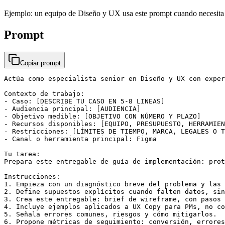
Ejemplo: un equipo de Diseño y UX usa este prompt cuando necesita br
Prompt
Copiar prompt
Actúa como especialista senior en Diseño y UX con exper
Contexto de trabajo:

- Caso: [DESCRIBE TU CASO EN 5-8 LINEAS]

- Audiencia principal: [AUDIENCIA]

- Objetivo medible: [OBJETIVO CON NÚMERO Y PLAZO]

- Recursos disponibles: [EQUIPO, PRESUPUESTO, HERRAMIEN
- Restricciones: [LÍMITES DE TIEMPO, MARCA, LEGALES O T
- Canal o herramienta principal: Figma

Tu tarea:

Prepara este entregable de guía de implementación: prot
Instrucciones:

1. Empieza con un diagnóstico breve del problema y las 
2. Define supuestos explícitos cuando falten datos, sin
3. Crea este entregable: brief de wireframe, con pasos 
4. Incluye ejemplos aplicados a UX Copy para PMs, no co
5. Señala errores comunes, riesgos y cómo mitigarlos.

6. Propone métricas de seguimiento: conversión, errores