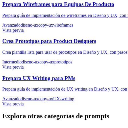
Prepara Wireframes para Equipos De Producto
Prepara guía de implementación de wireframes en Diseño y UX, con pa
Avanzado
diseno-ux
copy-ux
wireframes
Vista previa
Crea Prototipos para Product Designers
Crea plantilla lista para usar de prototipos en Diseño y UX, con pasos
Intermedio
diseno-ux
copy-ux
prototipos
Vista previa
Prepara UX Writing para PMs
Prepara guía de implementación de UX writing en Diseño y UX, con p
Avanzado
diseno-ux
copy-ux
UX-writing
Vista previa
Explora otras categorías de prompts