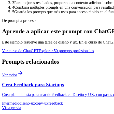
3
Para mejores resultados, proporciona contexto adicional sobre 
4
Combina múltiples prompts en una conversación para resulta
5
Guarda los prompts que más usas para acceso rápido en el fut
De prompt a proceso
Aprende a aplicar este prompt con ChatG
Este ejemplo resuelve una tarea de
diseño y ux
. En el curso de ChatGP
Ver curso de ChatGPT
Explorar 50 prompts profesionales
Prompts relacionados
Ver todos
Crea Feedback para Startups
Crea plantilla lista para usar de feedback en Diseño y UX, con pasos 
Intermedio
diseno-ux
copy-ux
feedback
Vista previa