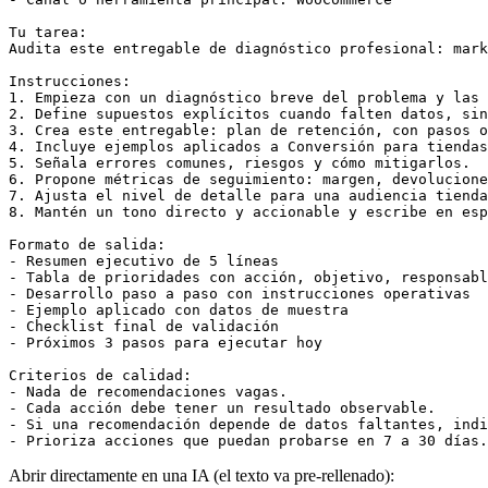
Tu tarea:

Audita este entregable de diagnóstico profesional: mark
Instrucciones:

1. Empieza con un diagnóstico breve del problema y las 
2. Define supuestos explícitos cuando falten datos, sin
3. Crea este entregable: plan de retención, con pasos o
4. Incluye ejemplos aplicados a Conversión para tiendas
5. Señala errores comunes, riesgos y cómo mitigarlos.

6. Propone métricas de seguimiento: margen, devolucione
7. Ajusta el nivel de detalle para una audiencia tienda
8. Mantén un tono directo y accionable y escribe en esp
Formato de salida:

- Resumen ejecutivo de 5 líneas

- Tabla de prioridades con acción, objetivo, responsabl
- Desarrollo paso a paso con instrucciones operativas

- Ejemplo aplicado con datos de muestra

- Checklist final de validación

- Próximos 3 pasos para ejecutar hoy

Criterios de calidad:

- Nada de recomendaciones vagas.

- Cada acción debe tener un resultado observable.

- Si una recomendación depende de datos faltantes, indi
- Prioriza acciones que puedan probarse en 7 a 30 días.
Abrir directamente en una IA (el texto va pre-rellenado):