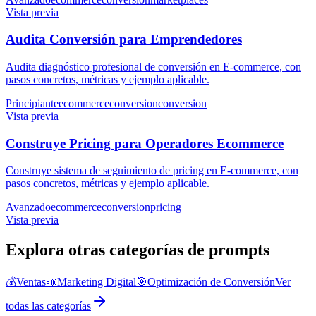
Vista previa
Audita Conversión para Emprendedores
Audita diagnóstico profesional de conversión en E-commerce, con
pasos concretos, métricas y ejemplo aplicable.
Principiante
ecommerce
conversion
conversion
Vista previa
Construye Pricing para Operadores Ecommerce
Construye sistema de seguimiento de pricing en E-commerce, con
pasos concretos, métricas y ejemplo aplicable.
Avanzado
ecommerce
conversion
pricing
Vista previa
Explora otras categorías de prompts
💰
Ventas
📣
Marketing Digital
🎯
Optimización de Conversión
Ver
todas las categorías