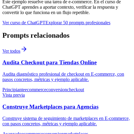
Este ejemplo resuelve una tarea de
e-commerce
. En el curso de
ChatGPT aprendes a aportar contexto, verificar la respuesta y
convertir lo que funciona en un flujo repetible.
Ver curso de ChatGPT
Explorar 50 prompts profesionales
Prompts relacionados
Ver todos
Audita Checkout para Tiendas Online
Audita diagnóstico profesional de checkout en E-commerce, con
pasos concretos, métricas y ejemplo aplicable.
Principiante
ecommerce
conversion
checkout
Vista previa
Construye Marketplaces para Agencias
Construye sistema de seguimiento de marketplaces en E-commerce,
con pasos concretos, métricas y ejemplo aplicable.
Avanzado
ecommerce
conversion
marketplaces