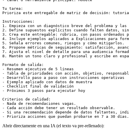
Tu tarea:

Prioriza este entregable de matriz de decisión: tutoria
Instrucciones:

1. Empieza con un diagnóstico breve del problema y las 
2. Define supuestos explícitos cuando falten datos, sin
3. Crea este entregable: rúbrica, con pasos ordenados p
4. Incluye ejemplos aplicados a Explicaciones para form
5. Señala errores comunes, riesgos y cómo mitigarlos.

6. Propone métricas de seguimiento: satisfacción, avanc
7. Ajusta el nivel de detalle para una audiencia formad
8. Mantén un tono claro y profesional y escribe en espa
Formato de salida:

- Resumen ejecutivo de 5 líneas

- Tabla de prioridades con acción, objetivo, responsabl
- Desarrollo paso a paso con instrucciones operativas

- Ejemplo aplicado con datos de muestra

- Checklist final de validación

- Próximos 3 pasos para ejecutar hoy

Criterios de calidad:

- Nada de recomendaciones vagas.

- Cada acción debe tener un resultado observable.

- Si una recomendación depende de datos faltantes, indi
- Prioriza acciones que puedan probarse en 7 a 30 días.
Abrir directamente en una IA (el texto va pre-rellenado):