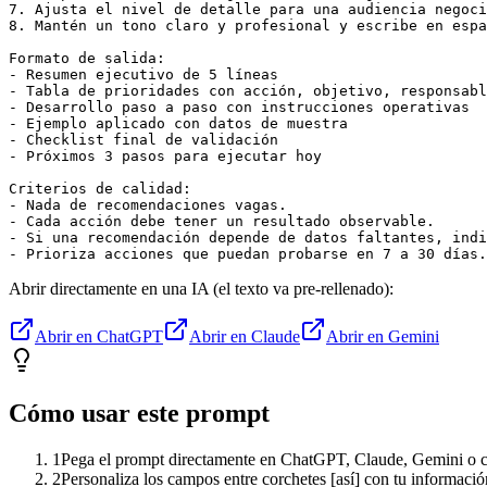
7. Ajusta el nivel de detalle para una audiencia negoci
8. Mantén un tono claro y profesional y escribe en espa
Formato de salida:

- Resumen ejecutivo de 5 líneas

- Tabla de prioridades con acción, objetivo, responsabl
- Desarrollo paso a paso con instrucciones operativas

- Ejemplo aplicado con datos de muestra

- Checklist final de validación

- Próximos 3 pasos para ejecutar hoy

Criterios de calidad:

- Nada de recomendaciones vagas.

- Cada acción debe tener un resultado observable.

- Si una recomendación depende de datos faltantes, indi
- Prioriza acciones que puedan probarse en 7 a 30 días.
Abrir directamente en una IA (el texto va pre-rellenado):
Abrir en ChatGPT
Abrir en Claude
Abrir en Gemini
Cómo usar este prompt
1
Pega el prompt directamente en ChatGPT, Claude, Gemini o cu
2
Personaliza los campos entre corchetes [así] con tu informació