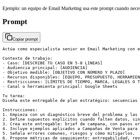
Ejemplo: un equipo de Email Marketing usa este prompt cuando necesit
Prompt
Copiar prompt
Actúa como especialista senior en Email Marketing con e
Contexto de trabajo:

- Caso: [DESCRIBE TU CASO EN 5-8 LINEAS]

- Audiencia principal: [AUDIENCIA]

- Objetivo medible: [OBJETIVO CON NÚMERO Y PLAZO]

- Recursos disponibles: [EQUIPO, PRESUPUESTO, HERRAMIEN
- Restricciones: [LÍMITES DE TIEMPO, MARCA, LEGALES O T
- Canal o herramienta principal: Google Sheets

Tu tarea:

Diseña este entregable de plan estratégico: secuencias 
Instrucciones:

1. Empieza con un diagnóstico breve del problema y las 
2. Define supuestos explícitos cuando falten datos, sin
3. Crea este entregable: brief de campana, con pasos or
4. Incluye ejemplos aplicados a Campañas de Venta para 
5. Señala errores comunes, riesgos y cómo mitigarlos.

6. Propone métricas de seguimiento: entregabilidad, rev