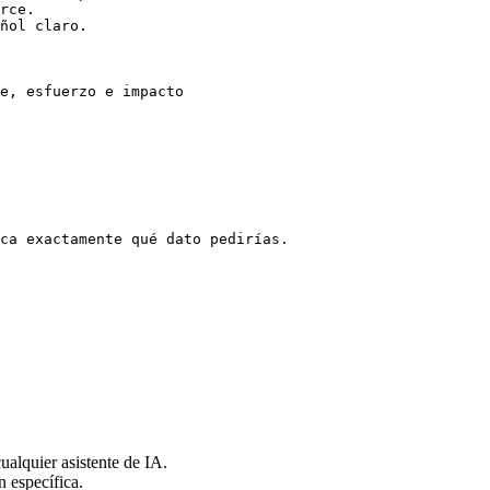
rce.

ñol claro.

e, esfuerzo e impacto

ca exactamente qué dato pedirías.

alquier asistente de IA.
n específica.