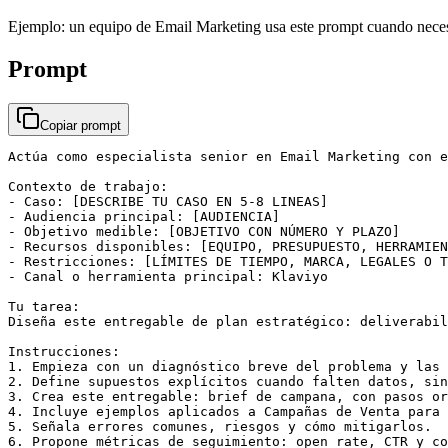
Ejemplo: un equipo de Email Marketing usa este prompt cuando necesi
Prompt
Copiar prompt
Actúa como especialista senior en Email Marketing con e
Contexto de trabajo:

- Caso: [DESCRIBE TU CASO EN 5-8 LINEAS]

- Audiencia principal: [AUDIENCIA]

- Objetivo medible: [OBJETIVO CON NÚMERO Y PLAZO]

- Recursos disponibles: [EQUIPO, PRESUPUESTO, HERRAMIEN
- Restricciones: [LÍMITES DE TIEMPO, MARCA, LEGALES O T
- Canal o herramienta principal: Klaviyo

Tu tarea:

Diseña este entregable de plan estratégico: deliverabil
Instrucciones:

1. Empieza con un diagnóstico breve del problema y las 
2. Define supuestos explícitos cuando falten datos, sin
3. Crea este entregable: brief de campana, con pasos or
4. Incluye ejemplos aplicados a Campañas de Venta para 
5. Señala errores comunes, riesgos y cómo mitigarlos.

6. Propone métricas de seguimiento: open rate, CTR y co