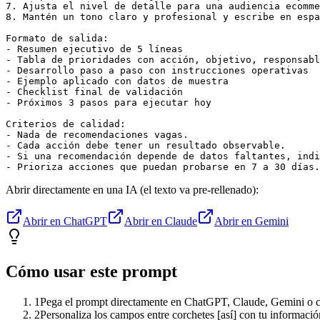
7. Ajusta el nivel de detalle para una audiencia ecomme
8. Mantén un tono claro y profesional y escribe en espa
Formato de salida:

- Resumen ejecutivo de 5 líneas

- Tabla de prioridades con acción, objetivo, responsabl
- Desarrollo paso a paso con instrucciones operativas

- Ejemplo aplicado con datos de muestra

- Checklist final de validación

- Próximos 3 pasos para ejecutar hoy

Criterios de calidad:

- Nada de recomendaciones vagas.

- Cada acción debe tener un resultado observable.

- Si una recomendación depende de datos faltantes, indi
- Prioriza acciones que puedan probarse en 7 a 30 días.
Abrir directamente en una IA (el texto va pre-rellenado):
Abrir en ChatGPT
Abrir en Claude
Abrir en Gemini
Cómo usar este prompt
1
Pega el prompt directamente en ChatGPT, Claude, Gemini o cu
2
Personaliza los campos entre corchetes [así] con tu informació