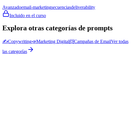
Avanzado
email-marketing
secuencias
deliverability
Incluido en el curso
Explora otras categorías de prompts
✍️
Copywriting
📣
Marketing Digital
📨
Campañas de Email
Ver todas
las categorías