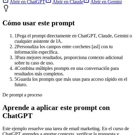
Abrir en ChatGPT
Abrir en Claude
Abrir en Gemini
Cómo usar este prompt
1
Pega el prompt directamente en ChatGPT, Claude, Gemini o
cualquier asistente de IA.
2
Personaliza los campos entre corchetes [así] con tu
información específica.
3
Para mejores resultados, proporciona contexto adicional
sobre tu caso de uso.
4
Combina múltiples prompts en una conversación para
resultados más completos.
5
Guarda los prompts que más usas para acceso rápido en el
futuro.
De prompt a proceso
Aprende a aplicar este prompt con
ChatGPT
Este ejemplo resuelve una tarea de
email marketing
. En el curso de
ChatGPT aprendes a aportar contexto, verificar la respuesta y