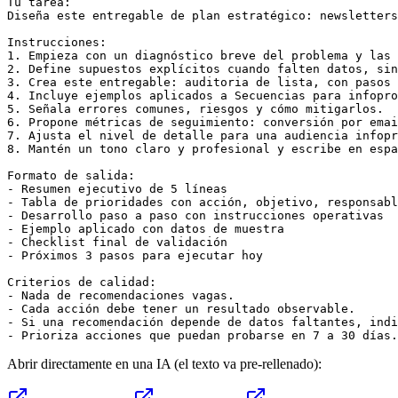
Tu tarea:

Diseña este entregable de plan estratégico: newsletters
Instrucciones:

1. Empieza con un diagnóstico breve del problema y las 
2. Define supuestos explícitos cuando falten datos, sin
3. Crea este entregable: auditoria de lista, con pasos 
4. Incluye ejemplos aplicados a Secuencias para infopro
5. Señala errores comunes, riesgos y cómo mitigarlos.

6. Propone métricas de seguimiento: conversión por emai
7. Ajusta el nivel de detalle para una audiencia infopr
8. Mantén un tono claro y profesional y escribe en espa
Formato de salida:

- Resumen ejecutivo de 5 líneas

- Tabla de prioridades con acción, objetivo, responsabl
- Desarrollo paso a paso con instrucciones operativas

- Ejemplo aplicado con datos de muestra

- Checklist final de validación

- Próximos 3 pasos para ejecutar hoy

Criterios de calidad:

- Nada de recomendaciones vagas.

- Cada acción debe tener un resultado observable.

- Si una recomendación depende de datos faltantes, indi
- Prioriza acciones que puedan probarse en 7 a 30 días.
Abrir directamente en una IA (el texto va pre-rellenado):