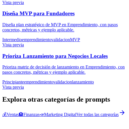
Vista previa
Diseña MVP para Fundadores
Diseña plan estratégico de MVP en Emprendimiento, con pasos
concretos, métricas y ejemplo aplicable.
Intermedio
emprendimiento
validacion
MVP
Vista previa
Prioriza Lanzamiento para Negocios Locales
Prioriza matriz de decisión de lanzamiento en Emprendimiento, con
pasos concretos, métricas y ejemplo aplicable.
Principiante
emprendimiento
validacion
lanzamiento
Vista previa
Explora otras categorías de prompts
💰
Ventas
🏦
Finanzas
📣
Marketing Digital
Ver todas las categorías