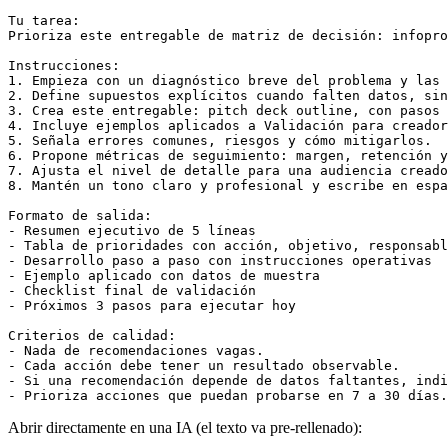
Tu tarea:

Prioriza este entregable de matriz de decisión: infopro
Instrucciones:

1. Empieza con un diagnóstico breve del problema y las 
2. Define supuestos explícitos cuando falten datos, sin
3. Crea este entregable: pitch deck outline, con pasos 
4. Incluye ejemplos aplicados a Validación para creador
5. Señala errores comunes, riesgos y cómo mitigarlos.

6. Propone métricas de seguimiento: margen, retención y
7. Ajusta el nivel de detalle para una audiencia creado
8. Mantén un tono claro y profesional y escribe en espa
Formato de salida:

- Resumen ejecutivo de 5 líneas

- Tabla de prioridades con acción, objetivo, responsabl
- Desarrollo paso a paso con instrucciones operativas

- Ejemplo aplicado con datos de muestra

- Checklist final de validación

- Próximos 3 pasos para ejecutar hoy

Criterios de calidad:

- Nada de recomendaciones vagas.

- Cada acción debe tener un resultado observable.

- Si una recomendación depende de datos faltantes, indi
- Prioriza acciones que puedan probarse en 7 a 30 días.
Abrir directamente en una IA (el texto va pre-rellenado):