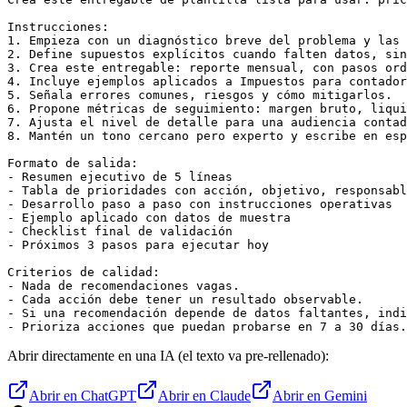
Instrucciones:

1. Empieza con un diagnóstico breve del problema y las 
2. Define supuestos explícitos cuando falten datos, sin
3. Crea este entregable: reporte mensual, con pasos ord
4. Incluye ejemplos aplicados a Impuestos para contador
5. Señala errores comunes, riesgos y cómo mitigarlos.

6. Propone métricas de seguimiento: margen bruto, liqui
7. Ajusta el nivel de detalle para una audiencia contad
8. Mantén un tono cercano pero experto y escribe en esp
Formato de salida:

- Resumen ejecutivo de 5 líneas

- Tabla de prioridades con acción, objetivo, responsabl
- Desarrollo paso a paso con instrucciones operativas

- Ejemplo aplicado con datos de muestra

- Checklist final de validación

- Próximos 3 pasos para ejecutar hoy

Criterios de calidad:

- Nada de recomendaciones vagas.

- Cada acción debe tener un resultado observable.

- Si una recomendación depende de datos faltantes, indi
- Prioriza acciones que puedan probarse en 7 a 30 días.
Abrir directamente en una IA (el texto va pre-rellenado):
Abrir en ChatGPT
Abrir en Claude
Abrir en Gemini