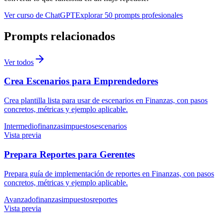
Ver curso de ChatGPT
Explorar 50 prompts profesionales
Prompts relacionados
Ver todos
Crea Escenarios para Emprendedores
Crea plantilla lista para usar de escenarios en Finanzas, con pasos
concretos, métricas y ejemplo aplicable.
Intermedio
finanzas
impuestos
escenarios
Vista previa
Prepara Reportes para Gerentes
Prepara guía de implementación de reportes en Finanzas, con pasos
concretos, métricas y ejemplo aplicable.
Avanzado
finanzas
impuestos
reportes
Vista previa