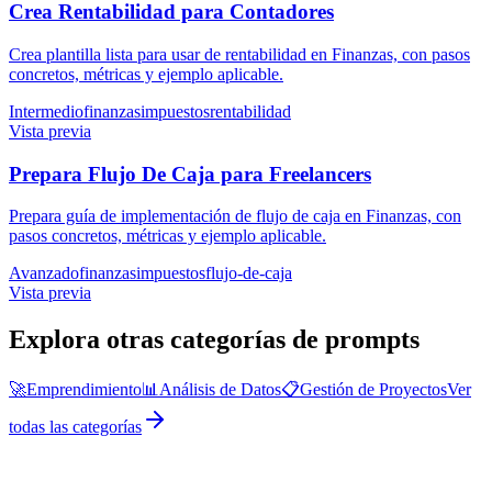
Crea Rentabilidad para Contadores
Crea plantilla lista para usar de rentabilidad en Finanzas, con pasos
concretos, métricas y ejemplo aplicable.
Intermedio
finanzas
impuestos
rentabilidad
Vista previa
Prepara Flujo De Caja para Freelancers
Prepara guía de implementación de flujo de caja en Finanzas, con
pasos concretos, métricas y ejemplo aplicable.
Avanzado
finanzas
impuestos
flujo-de-caja
Vista previa
Explora otras categorías de prompts
🚀
Emprendimiento
📊
Análisis de Datos
📋
Gestión de Proyectos
Ver
todas las categorías