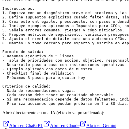
Instrucciones:

1. Empieza con un diagnóstico breve del problema y las 
2. Define supuestos explícitos cuando falten datos, sin
3. Crea este entregable: presupuesto, con pasos ordenad
4. Incluye ejemplos aplicados a Impuestos para CFOs, no
5. Señala errores comunes, riesgos y cómo mitigarlos.

6. Propone métricas de seguimiento: variacion presupues
7. Ajusta el nivel de detalle para una audiencia CFOs.

8. Mantén un tono cercano pero experto y escribe en esp
Formato de salida:

- Resumen ejecutivo de 5 líneas

- Tabla de prioridades con acción, objetivo, responsabl
- Desarrollo paso a paso con instrucciones operativas

- Ejemplo aplicado con datos de muestra

- Checklist final de validación

- Próximos 3 pasos para ejecutar hoy

Criterios de calidad:

- Nada de recomendaciones vagas.

- Cada acción debe tener un resultado observable.

- Si una recomendación depende de datos faltantes, indi
- Prioriza acciones que puedan probarse en 7 a 30 días.
Abrir directamente en una IA (el texto va pre-rellenado):
Abrir en ChatGPT
Abrir en Claude
Abrir en Gemini