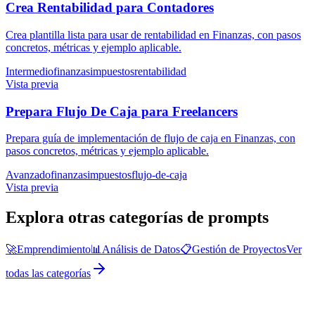
Crea Rentabilidad para Contadores
Crea plantilla lista para usar de rentabilidad en Finanzas, con pasos
concretos, métricas y ejemplo aplicable.
Intermedio
finanzas
impuestos
rentabilidad
Vista previa
Prepara Flujo De Caja para Freelancers
Prepara guía de implementación de flujo de caja en Finanzas, con
pasos concretos, métricas y ejemplo aplicable.
Avanzado
finanzas
impuestos
flujo-de-caja
Vista previa
Explora otras categorías de prompts
🚀
Emprendimiento
📊
Análisis de Datos
📋
Gestión de Proyectos
Ver
todas las categorías