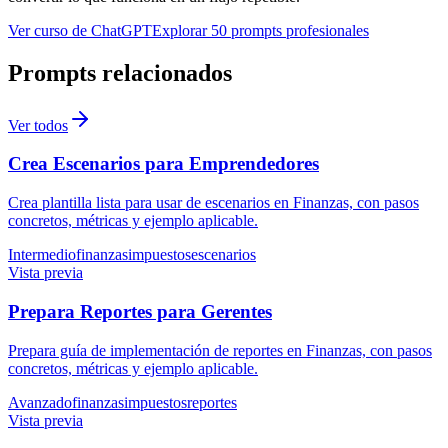
Ver curso de ChatGPT
Explorar 50 prompts profesionales
Prompts relacionados
Ver todos
Crea Escenarios para Emprendedores
Crea plantilla lista para usar de escenarios en Finanzas, con pasos
concretos, métricas y ejemplo aplicable.
Intermedio
finanzas
impuestos
escenarios
Vista previa
Prepara Reportes para Gerentes
Prepara guía de implementación de reportes en Finanzas, con pasos
concretos, métricas y ejemplo aplicable.
Avanzado
finanzas
impuestos
reportes
Vista previa