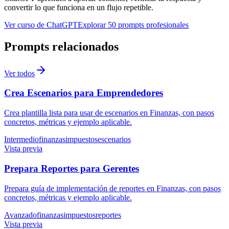
convertir lo que funciona en un flujo repetible.
Ver curso de ChatGPT
Explorar 50 prompts profesionales
Prompts relacionados
Ver todos
Crea Escenarios para Emprendedores
Crea plantilla lista para usar de escenarios en Finanzas, con pasos
concretos, métricas y ejemplo aplicable.
Intermedio
finanzas
impuestos
escenarios
Vista previa
Prepara Reportes para Gerentes
Prepara guía de implementación de reportes en Finanzas, con pasos
concretos, métricas y ejemplo aplicable.
Avanzado
finanzas
impuestos
reportes
Vista previa