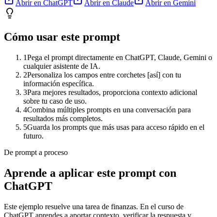
Abrir en ChatGPT
Abrir en Claude
Abrir en Gemini
Cómo usar este prompt
1
Pega el prompt directamente en ChatGPT, Claude, Gemini o
cualquier asistente de IA.
2
Personaliza los campos entre corchetes [así] con tu
información específica.
3
Para mejores resultados, proporciona contexto adicional
sobre tu caso de uso.
4
Combina múltiples prompts en una conversación para
resultados más completos.
5
Guarda los prompts que más usas para acceso rápido en el
futuro.
De prompt a proceso
Aprende a aplicar este prompt con
ChatGPT
Este ejemplo resuelve una tarea de
finanzas
. En el curso de
ChatGPT aprendes a aportar contexto, verificar la respuesta y