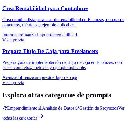
Crea Rentabilidad para Contadores
Crea plantilla lista para usar de rentabilidad en Finanzas, con pasos
concretos, métricas y ejemplo aplicable.
Intermedio
finanzas
impuestos
rentabilidad
Vista previa
Prepara Flujo De Caja para Freelancers
Prepara guía de implementación de flujo de caja en Finanzas, con
pasos concretos, métricas y ejemplo aplicable.
Avanzado
finanzas
impuestos
flujo-de-caja
Vista previa
Explora otras categorías de prompts
🚀
Emprendimiento
📊
Análisis de Datos
📋
Gestión de Proyectos
Ver
todas las categorías