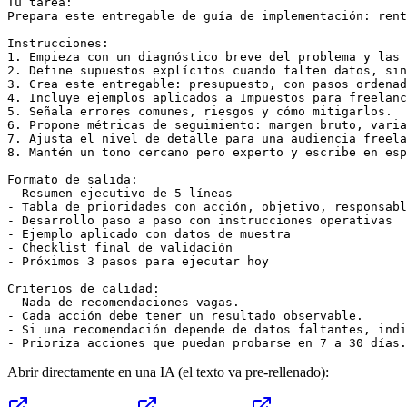
Tu tarea:

Prepara este entregable de guía de implementación: rent
Instrucciones:

1. Empieza con un diagnóstico breve del problema y las 
2. Define supuestos explícitos cuando falten datos, sin
3. Crea este entregable: presupuesto, con pasos ordenad
4. Incluye ejemplos aplicados a Impuestos para freelanc
5. Señala errores comunes, riesgos y cómo mitigarlos.

6. Propone métricas de seguimiento: margen bruto, varia
7. Ajusta el nivel de detalle para una audiencia freela
8. Mantén un tono cercano pero experto y escribe en esp
Formato de salida:

- Resumen ejecutivo de 5 líneas

- Tabla de prioridades con acción, objetivo, responsabl
- Desarrollo paso a paso con instrucciones operativas

- Ejemplo aplicado con datos de muestra

- Checklist final de validación

- Próximos 3 pasos para ejecutar hoy

Criterios de calidad:

- Nada de recomendaciones vagas.

- Cada acción debe tener un resultado observable.

- Si una recomendación depende de datos faltantes, indi
- Prioriza acciones que puedan probarse en 7 a 30 días.
Abrir directamente en una IA (el texto va pre-rellenado):