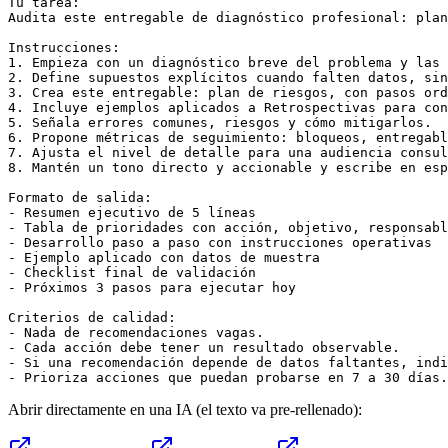
Tu tarea:

Audita este entregable de diagnóstico profesional: plan
Instrucciones:

1. Empieza con un diagnóstico breve del problema y las 
2. Define supuestos explícitos cuando falten datos, sin
3. Crea este entregable: plan de riesgos, con pasos ord
4. Incluye ejemplos aplicados a Retrospectivas para con
5. Señala errores comunes, riesgos y cómo mitigarlos.

6. Propone métricas de seguimiento: bloqueos, entregabl
7. Ajusta el nivel de detalle para una audiencia consul
8. Mantén un tono directo y accionable y escribe en esp
Formato de salida:

- Resumen ejecutivo de 5 líneas

- Tabla de prioridades con acción, objetivo, responsabl
- Desarrollo paso a paso con instrucciones operativas

- Ejemplo aplicado con datos de muestra

- Checklist final de validación

- Próximos 3 pasos para ejecutar hoy

Criterios de calidad:

- Nada de recomendaciones vagas.

- Cada acción debe tener un resultado observable.

- Si una recomendación depende de datos faltantes, indi
- Prioriza acciones que puedan probarse en 7 a 30 días.
Abrir directamente en una IA (el texto va pre-rellenado):