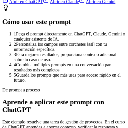
Abrir en ChatGPT
Abrir en Claude
Abrir en Gemini
Cómo usar este prompt
1
Pega el prompt directamente en ChatGPT, Claude, Gemini o
cualquier asistente de IA.
2
Personaliza los campos entre corchetes [así] con tu
información específica.
3
Para mejores resultados, proporciona contexto adicional
sobre tu caso de uso.
4
Combina múltiples prompts en una conversación para
resultados más completos.
5
Guarda los prompts que más usas para acceso rápido en el
futuro.
De prompt a proceso
Aprende a aplicar este prompt con
ChatGPT
Este ejemplo resuelve una tarea de
gestión de proyectos
. En el curso
de ChatGPT aprendes a aportar contexto, verificar la respuesta y